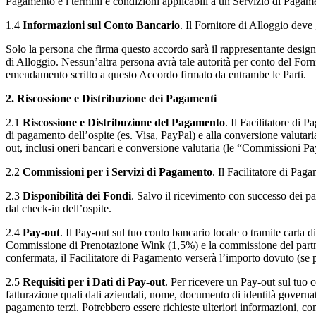
Pagamento e i termini e condizioni applicabili a un Servizio di Pagame
1.4
Informazioni sul Conto Bancario
. Il Fornitore di Alloggio deve
Solo la persona che firma questo accordo sarà il rappresentante designa
di Alloggio. Nessun’altra persona avrà tale autorità per conto del Forni
emendamento scritto a questo Accordo firmato da entrambe le Parti.
2. Riscossione e Distribuzione dei Pagamenti
2.1
Riscossione e Distribuzione del Pagamento
. Il Facilitatore di
di pagamento dell’ospite (es. Visa, PayPal) e alla conversione valutar
out, inclusi oneri bancari e conversione valutaria (le “Commissioni Pa
2.2
Commissioni per i Servizi di Pagamento
. Il Facilitatore di Pag
2.3
Disponibilità dei Fondi
. Salvo il ricevimento con successo dei pa
dal check-in dell’ospite.
2.4
Pay-out
. Il Pay-out sul tuo conto bancario locale o tramite carta 
Commissione di Prenotazione Wink (1,5%) e la commissione del partner
confermata, il Facilitatore di Pagamento verserà l’importo dovuto (se p
2.5
Requisiti per i Dati di Pay-out
. Per ricevere un Pay-out sul tuo c
fatturazione quali dati aziendali, nome, documento di identità governati
pagamento terzi. Potrebbero essere richieste ulteriori informazioni, co