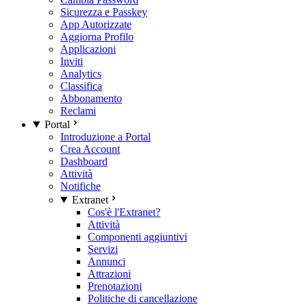
Sicurezza e Passkey
App Autorizzate
Aggiorna Profilo
Applicazioni
Inviti
Analytics
Classifica
Abbonamento
Reclami
Portal
Introduzione a Portal
Crea Account
Dashboard
Attività
Notifiche
Extranet
Cos'è l'Extranet?
Attività
Componenti aggiuntivi
Servizi
Annunci
Attrazioni
Prenotazioni
Politiche di cancellazione