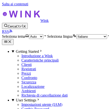
Salta ai contenuti
Wink
Cerca
Ctrl
K
RSS
Seleziona tema
Seleziona lingua
Getting Started
Introduzione a Wink
Caratteristiche principali
Clienti
Registrati
Prezzi
Confronto
Sicurezza
Localizzazione
Ambienti
Richiesta di cancellazione dati
User Settings
Impostazioni utente (IAM)
Cambia Password