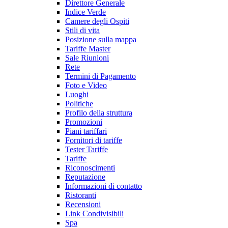
Direttore Generale
Indice Verde
Camere degli Ospiti
Stili di vita
Posizione sulla mappa
Tariffe Master
Sale Riunioni
Rete
Termini di Pagamento
Foto e Video
Luoghi
Politiche
Profilo della struttura
Promozioni
Piani tariffari
Fornitori di tariffe
Tester Tariffe
Tariffe
Riconoscimenti
Reputazione
Informazioni di contatto
Ristoranti
Recensioni
Link Condivisibili
Spa