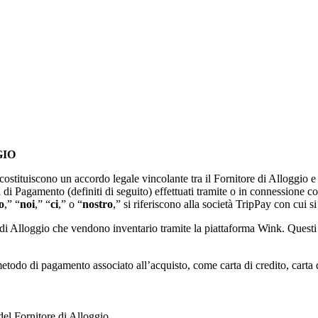
GIO
 costituiscono un accordo legale vincolante tra il Fornitore di Alloggio
 di Pagamento (definiti di seguito) effettuati tramite o in connessione 
o
,” “
noi
,” “
ci
,” o “
nostro
,” si riferiscono alla società TripPay con cui si
i di Alloggio che vendono inventario tramite la piattaforma Wink. Quest
etodo di pagamento associato all’acquisto, come carta di credito, carta 
del Fornitore di Alloggio.