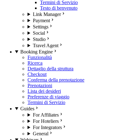
Termini di Servizio
Testo di benvenuto
Link Manager
Payment
Settings
Social
Studio
Travel Agent
Booking Engine
Funzionalità
Ricerca
Dettaglio della struttura
Checkout
Conferma della prenotazione
Prenotazioni
Lista dei desideri
Preferenze di viaggio
Termini di Servizio
Guides
For Affiliates
For Hoteliers
For Integrators
General
Webinars