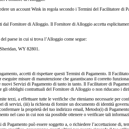
sedere un account Wink in regola secondo i Termini del Facilitatore di
ati dal Fornitore di Alloggio. Il Fornitore di Alloggio accetta esplicitam
 del paese in cui si trova l’Alloggio come segue:
, Sheridan, WY 82801.
 Pagamento, accetti di rispettare questi Termini di Pagamento. Il Facili
per eseguire misure di manutenzione che garantiscano il corretto funzion
 nuovi Servizi di Pagamento di tanto in tanto. Il Facilitatore di Pagamen
i obblighi contrattuali del Fornitore di Alloggio o non riducano i dirit
ite terzi, a effettuare tutte le verifiche che riteniamo necessarie per conf
itori di servizi, (iii) la richiesta di fornire un documento di identità gover
er confermare la proprietà del tuo indirizzo email, Metodo(i) di Pagamento
ento nel caso in cui non sia possibile ottenere o verificare tali informaz
zi di Pagamento può essere soggetto a, o richiedere l’accettazione di, ter