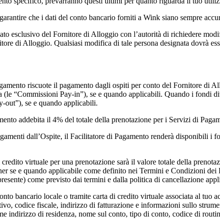
nto specifico, prevarranno questi ultimi per quanto riguarda il tuo util
 garantire che i dati del conto bancario forniti a Wink siano sempre acc
to esclusivo del Fornitore di Alloggio con l’autorità di richiedere modifi
tore di Alloggio. Qualsiasi modifica di tale persona designata dovrà esser
 Pagamento riscuote il pagamento dagli ospiti per conto del Fornitore di 
ia (le “Commissioni Pay-in”), se e quando applicabili. Quando i fondi di
y-out”), se e quando applicabili.
amento addebita il 4% del totale della prenotazione per i Servizi di Paga
gamenti dall’Ospite, il Facilitatore di Pagamento renderà disponibili i f
di credito virtuale per una prenotazione sarà il valore totale della pren
 se e quando applicabile come definito nei Termini e Condizioni dei Fo
resente) come previsto dai termini e dalla politica di cancellazione appl
onto bancario locale o tramite carta di credito virtuale associata al tuo 
vo, codice fiscale, indirizzo di fatturazione e informazioni sullo strume
me indirizzo di residenza, nome sul conto, tipo di conto, codice di routi