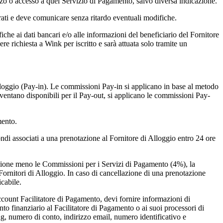
izzo o accesso a quel Servizio di Pagamento, salvo diversa indicazione.
urati e deve comunicare senza ritardo eventuali modifiche.
che ai dati bancari e/o alle informazioni del beneficiario del Fornitore
e richiesta a Wink per iscritto e sarà attuata solo tramite un
Alloggio (Pay-in). Le commissioni Pay-in si applicano in base al metodo
ventano disponibili per il Pay-out, si applicano le commissioni Pay-
mento.
ondi associati a una prenotazione al Fornitore di Alloggio entro 24 ore
otazione meno le Commissioni per i Servizi di Pagamento (4%), la
rnitori di Alloggio. In caso di cancellazione di una prenotazione
icabile.
account Facilitatore di Pagamento, devi fornire informazioni di
nto finanziario al Facilitatore di Pagamento o ai suoi processori di
ng, numero di conto, indirizzo email, numero identificativo e