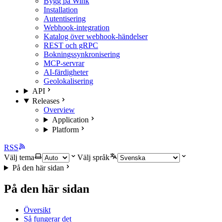
Bygg på Wink
Installation
Autentisering
Webhook-integration
Katalog över webhook-händelser
REST och gRPC
Bokningssynkronisering
MCP-servrar
AI-färdigheter
Geolokalisering
API
Releases
Overview
Application
Platform
RSS
Välj tema
Välj språk
På den här sidan
På den här sidan
Översikt
Så fungerar det