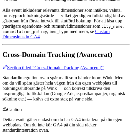
Alla event inkluderar relevanta dimensioner som intäkter, valuta,
rumstyp och bokningsvärde — vilket ger dig en fullständig bild av
gästresan från första intryck till slutförd bokning. För att låsa upp
ytterligare egendoms- och rumsnivådimensioner som
,
city_name
,
med mera, se
Custom
cancellation_policy
bed_type
Dimensions in GA4
.
Cross-Domain Tracking (Avancerat)
Section titled “Cross-Domain Tracking (Avancerat)”
Standardintegration ovan spårar allt som händer inom Wink. Men
om du vill spåra gäster hela vägen från din egen webbplats till
bokningsslutförande på Wink — och korrekt tillskriva den
ursprungliga trafik-källan (Google Ads, e-postkampanjer, organisk
sökning etc.) — krävs ett extra steg på varje sida.
Caution
Detta avsnitt gäller endast om du har GA4 installerat på din egen
webbplats. Om du inte kör GA4 på din sida räcker
standardintegration ovan.