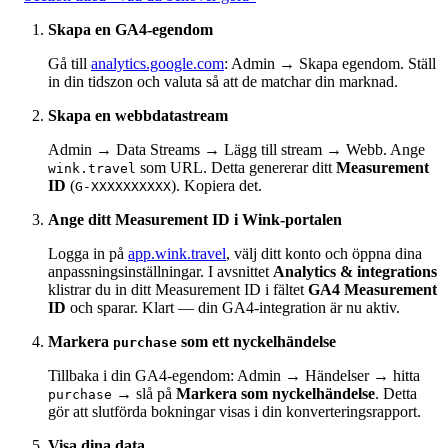
Skapa en GA4-egendom
Gå till
analytics.google.com
: Admin → Skapa egendom. Ställ
in din tidszon och valuta så att de matchar din marknad.
Skapa en webbdatastream
Admin → Data Streams → Lägg till stream → Webb. Ange
som URL. Detta genererar ditt
Measurement
wink.travel
ID
(
). Kopiera det.
G-XXXXXXXXXX
Ange ditt Measurement ID i Wink-portalen
Logga in på
app.wink.travel
, välj ditt konto och öppna dina
anpassningsinställningar. I avsnittet
Analytics & integrations
klistrar du in ditt Measurement ID i fältet
GA4 Measurement
ID
och sparar. Klart — din GA4-integration är nu aktiv.
Markera
som ett nyckelhändelse
purchase
Tillbaka i din GA4-egendom: Admin → Händelser → hitta
→ slå på
Markera som nyckelhändelse
. Detta
purchase
gör att slutförda bokningar visas i din konverteringsrapport.
Visa dina data