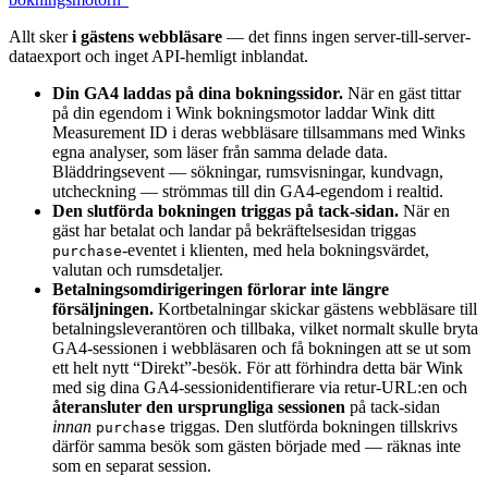
Allt sker
i gästens webbläsare
— det finns ingen server-till-server-
dataexport och inget API-hemligt inblandat.
Din GA4 laddas på dina bokningssidor.
När en gäst tittar
på din egendom i Wink bokningsmotor laddar Wink ditt
Measurement ID i deras webbläsare tillsammans med Winks
egna analyser, som läser från samma delade data.
Bläddringsevent — sökningar, rumsvisningar, kundvagn,
utcheckning — strömmas till din GA4-egendom i realtid.
Den slutförda bokningen triggas på tack-sidan.
När en
gäst har betalat och landar på bekräftelsesidan triggas
-eventet i klienten, med hela bokningsvärdet,
purchase
valutan och rumsdetaljer.
Betalningsomdirigeringen förlorar inte längre
försäljningen.
Kortbetalningar skickar gästens webbläsare till
betalningsleverantören och tillbaka, vilket normalt skulle bryta
GA4-sessionen i webbläsaren och få bokningen att se ut som
ett helt nytt “Direkt”-besök. För att förhindra detta bär Wink
med sig dina GA4-sessionidentifierare via retur-URL:en och
återansluter den ursprungliga sessionen
på tack-sidan
innan
triggas. Den slutförda bokningen tillskrivs
purchase
därför samma besök som gästen började med — räknas inte
som en separat session.