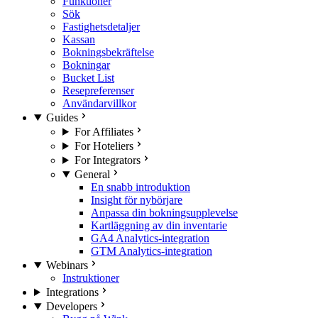
Funktioner
Sök
Fastighetsdetaljer
Kassan
Bokningsbekräftelse
Bokningar
Bucket List
Resepreferenser
Användarvillkor
Guides
For Affiliates
For Hoteliers
For Integrators
General
En snabb introduktion
Insight för nybörjare
Anpassa din bokningsupplevelse
Kartläggning av din inventarie
GA4 Analytics-integration
GTM Analytics-integration
Webinars
Instruktioner
Integrations
Developers