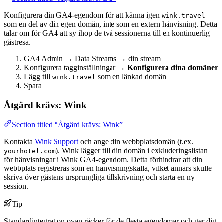
Konfigurera din GA4-egendom för att känna igen
wink.travel
som en del av din egen domän, inte som en extern hänvisning. Detta
talar om för GA4 att sy ihop de två sessionerna till en kontinuerlig
gästresa.
GA4 Admin → Data Streams → din stream
Konfigurera tagginställningar →
Konfigurera dina domäner
Lägg till
som en länkad domän
wink.travel
Spara
Åtgärd krävs: Wink
Section titled “Åtgärd krävs: Wink”
Kontakta
Wink Support
och ange din webbplatsdomän (t.ex.
). Wink lägger till din domän i exkluderingslistan
yourhotel.com
för hänvisningar i Wink GA4-egendom. Detta förhindrar att din
webbplats registreras som en hänvisningskälla, vilket annars skulle
skriva över gästens ursprungliga tillskrivning och starta en ny
session.
Tip
Standardintegration ovan räcker för de flesta egendomar och ger dig