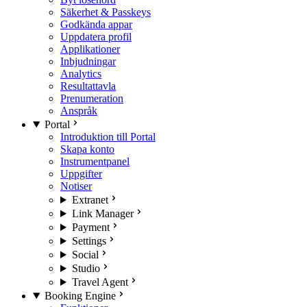
Säkerhet & Passkeys
Godkända appar
Uppdatera profil
Applikationer
Inbjudningar
Analytics
Resultattavla
Prenumeration
Anspråk
Portal
Introduktion till Portal
Skapa konto
Instrumentpanel
Uppgifter
Notiser
Extranet
Link Manager
Payment
Settings
Social
Studio
Travel Agent
Booking Engine