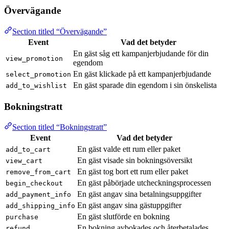
Övervägande
Section titled “Övervägande”
Event
Vad det betyder
En gäst såg ett kampanjerbjudande för din
view_promotion
egendom
En gäst klickade på ett kampanjerbjudande
select_promotion
En gäst sparade din egendom i sin önskelista
add_to_wishlist
Bokningstratt
Section titled “Bokningstratt”
Event
Vad det betyder
En gäst valde ett rum eller paket
add_to_cart
En gäst visade sin bokningsöversikt
view_cart
En gäst tog bort ett rum eller paket
remove_from_cart
En gäst påbörjade utcheckningsprocessen
begin_checkout
En gäst angav sina betalningsuppgifter
add_payment_info
En gäst angav sina gästuppgifter
add_shipping_info
En gäst slutförde en bokning
purchase
En bokning avbokades och återbetalades
refund