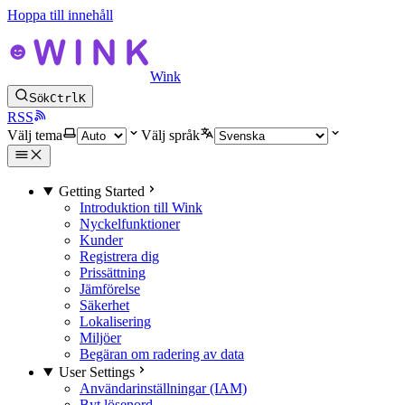
Hoppa till innehåll
Wink
Sök
Ctrl
K
RSS
Välj tema
Välj språk
Getting Started
Introduktion till Wink
Nyckelfunktioner
Kunder
Registrera dig
Prissättning
Jämförelse
Säkerhet
Lokalisering
Miljöer
Begäran om radering av data
User Settings
Användarinställningar (IAM)
Byt lösenord