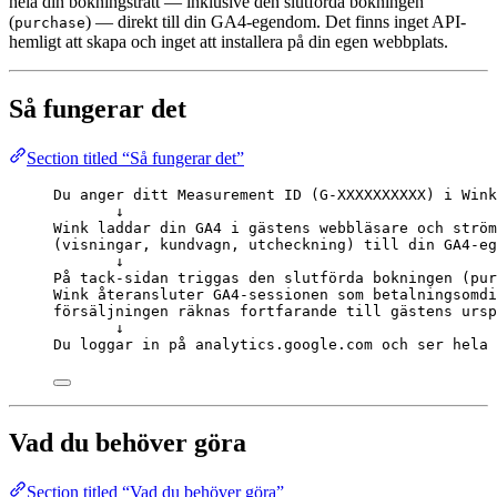
hela din bokningstratt — inklusive den slutförda bokningen
(
) — direkt till din GA4-egendom. Det finns inget API-
purchase
hemligt att skapa och inget att installera på din egen webbplats.
Så fungerar det
Section titled “Så fungerar det”
Du anger ditt Measurement ID (G-XXXXXXXXXX) i Wink
↓
Wink laddar din GA4 i gästens webbläsare och ström
(visningar, kundvagn, utcheckning) till din GA4-eg
↓
På tack-sidan triggas den slutförda bokningen (pur
Wink återansluter GA4-sessionen som betalningsomdi
försäljningen räknas fortfarande till gästens ursp
↓
Du loggar in på analytics.google.com och ser hela 
Vad du behöver göra
Section titled “Vad du behöver göra”