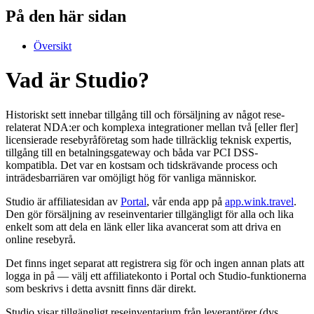
På den här sidan
Översikt
Vad är Studio?
Historiskt sett innebar tillgång till och försäljning av något rese-
relaterat NDA:er och komplexa integrationer mellan två [eller fler]
licensierade resebyråföretag som hade tillräcklig teknisk expertis,
tillgång till en betalningsgateway och båda var PCI DSS-
kompatibla. Det var en kostsam och tidskrävande process och
inträdesbarriären var omöjligt hög för vanliga människor.
Studio är affiliatesidan av
Portal
, vår enda app på
app.wink.travel
.
Den gör försäljning av reseinventarier tillgängligt för alla och lika
enkelt som att dela en länk eller lika avancerat som att driva en
online resebyrå.
Det finns inget separat att registrera sig för och ingen annan plats att
logga in på — välj ett affiliatekonto i Portal och Studio-funktionerna
som beskrivs i detta avsnitt finns där direkt.
Studio visar tillgängligt reseinventarium från leverantörer (dvs.