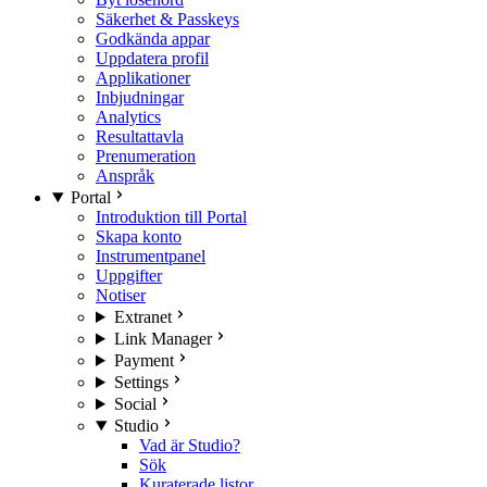
Säkerhet & Passkeys
Godkända appar
Uppdatera profil
Applikationer
Inbjudningar
Analytics
Resultattavla
Prenumeration
Anspråk
Portal
Introduktion till Portal
Skapa konto
Instrumentpanel
Uppgifter
Notiser
Extranet
Link Manager
Payment
Settings
Social
Studio
Vad är Studio?
Sök
Kuraterade listor