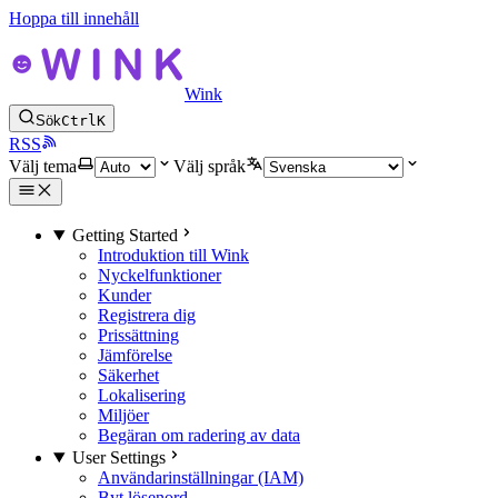
Hoppa till innehåll
Wink
Sök
Ctrl
K
RSS
Välj tema
Välj språk
Getting Started
Introduktion till Wink
Nyckelfunktioner
Kunder
Registrera dig
Prissättning
Jämförelse
Säkerhet
Lokalisering
Miljöer
Begäran om radering av data
User Settings
Användarinställningar (IAM)
Byt lösenord