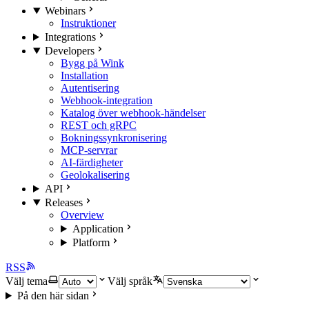
Webinars
Instruktioner
Integrations
Developers
Bygg på Wink
Installation
Autentisering
Webhook-integration
Katalog över webhook-händelser
REST och gRPC
Bokningssynkronisering
MCP-servrar
AI-färdigheter
Geolokalisering
API
Releases
Overview
Application
Platform
RSS
Välj tema
Välj språk
På den här sidan