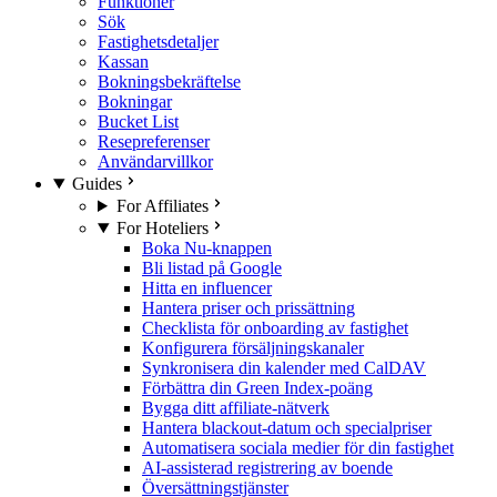
Funktioner
Sök
Fastighetsdetaljer
Kassan
Bokningsbekräftelse
Bokningar
Bucket List
Resepreferenser
Användarvillkor
Guides
For Affiliates
For Hoteliers
Boka Nu-knappen
Bli listad på Google
Hitta en influencer
Hantera priser och prissättning
Checklista för onboarding av fastighet
Konfigurera försäljningskanaler
Synkronisera din kalender med CalDAV
Förbättra din Green Index-poäng
Bygga ditt affiliate-nätverk
Hantera blackout-datum och specialpriser
Automatisera sociala medier för din fastighet
AI-assisterad registrering av boende
Översättningstjänster