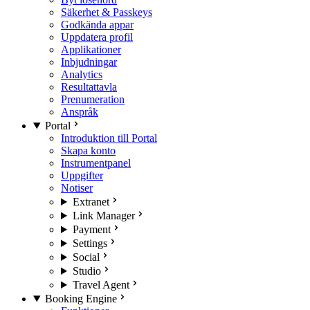
Säkerhet & Passkeys
Godkända appar
Uppdatera profil
Applikationer
Inbjudningar
Analytics
Resultattavla
Prenumeration
Anspråk
Portal
Introduktion till Portal
Skapa konto
Instrumentpanel
Uppgifter
Notiser
Extranet
Link Manager
Payment
Settings
Social
Studio
Travel Agent
Booking Engine