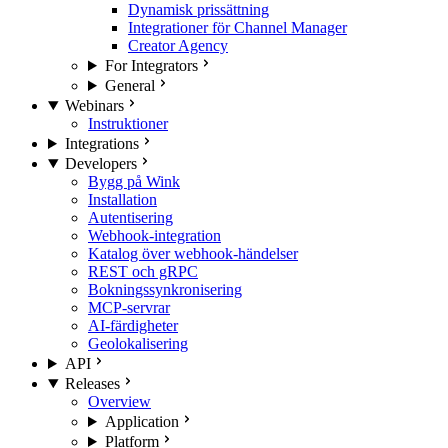
Dynamisk prissättning
Integrationer för Channel Manager
Creator Agency
For Integrators
General
Webinars
Instruktioner
Integrations
Developers
Bygg på Wink
Installation
Autentisering
Webhook-integration
Katalog över webhook-händelser
REST och gRPC
Bokningssynkronisering
MCP-servrar
AI-färdigheter
Geolokalisering
API
Releases
Overview
Application
Platform