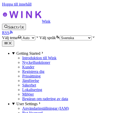
Hoppa till innehåll
Wink
Sök
Ctrl
K
RSS
Välj tema
Välj språk
Getting Started
Introduktion till Wink
Nyckelfunktioner
Kunder
Registrera dig
Prissättning
Jämförelse
Säkerhet
Lokalisering
Miljöer
Begäran om radering av data
User Settings
Användarinställningar (IAM)
Byt lösenord