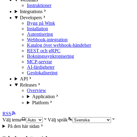
Instruktioner
Integrations
Developers
Bygg på Wink
Installation
Autentisering
Webhook-integration
Katalog över webhook-händelser
REST och gRPC
Bokningssynkronisering
MCP-servrar
AI-färdigheter
Geolokalisering
API
Releases
Overview
Application
Platform
RSS
Välj tema
Välj språk
På den här sidan