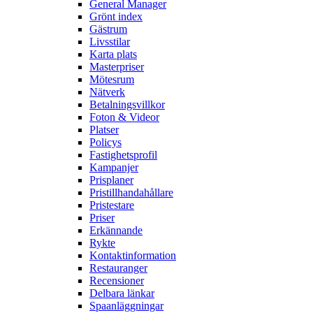
General Manager
Grönt index
Gästrum
Livsstilar
Karta plats
Masterpriser
Mötesrum
Nätverk
Betalningsvillkor
Foton & Videor
Platser
Policys
Fastighetsprofil
Kampanjer
Prisplaner
Pristillhandahållare
Pristestare
Priser
Erkännande
Rykte
Kontaktinformation
Restauranger
Recensioner
Delbara länkar
Spaanläggningar