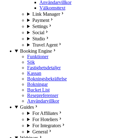
Användarvillkor
Välkomsttext
Link Manager
Payment
Settings
Social
Studio
Travel Agent
Booking Engine
Funktioner
Sök
Fastighetsdetaljer
Kassan
Bokningsbekräftelse
Bokningar
Bucket List
Resepreferenser
Användarvillkor
Guides
For Affiliates
For Hoteliers
For Integrators
General
Webinars