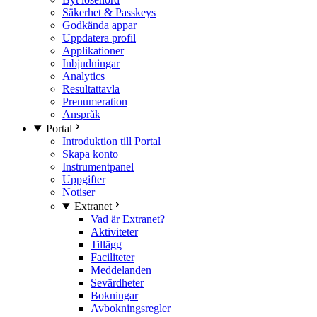
Säkerhet & Passkeys
Godkända appar
Uppdatera profil
Applikationer
Inbjudningar
Analytics
Resultattavla
Prenumeration
Anspråk
Portal
Introduktion till Portal
Skapa konto
Instrumentpanel
Uppgifter
Notiser
Extranet
Vad är Extranet?
Aktiviteter
Tillägg
Faciliteter
Meddelanden
Sevärdheter
Bokningar
Avbokningsregler