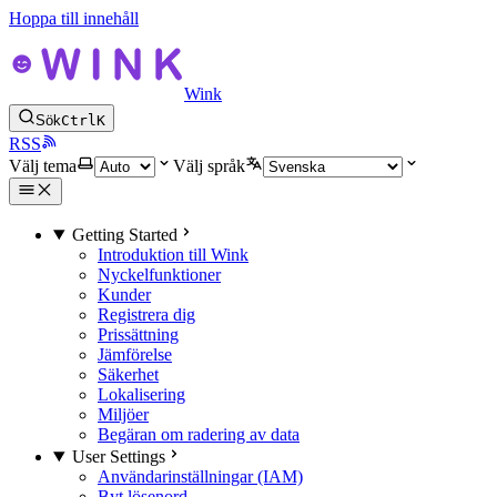
Hoppa till innehåll
Wink
Sök
Ctrl
K
RSS
Välj tema
Välj språk
Getting Started
Introduktion till Wink
Nyckelfunktioner
Kunder
Registrera dig
Prissättning
Jämförelse
Säkerhet
Lokalisering
Miljöer
Begäran om radering av data
User Settings
Användarinställningar (IAM)
Byt lösenord