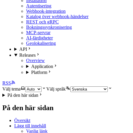
Installation
Autentisering
Webhook-integration
Katalog över webhook-händelser
REST och gRPC
Bokningssynkronisering
MCP-servrar
AI-färdigheter
Geolokalisering
API
Releases
Overview
Application
Platform
RSS
Välj tema
Välj språk
På den här sidan
På den här sidan
Översikt
Lägg till innehåll
Vanlig länk