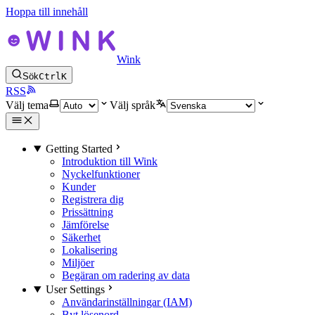
Hoppa till innehåll
Wink
Sök
Ctrl
K
RSS
Välj tema
Välj språk
Getting Started
Introduktion till Wink
Nyckelfunktioner
Kunder
Registrera dig
Prissättning
Jämförelse
Säkerhet
Lokalisering
Miljöer
Begäran om radering av data
User Settings
Användarinställningar (IAM)
Byt lösenord