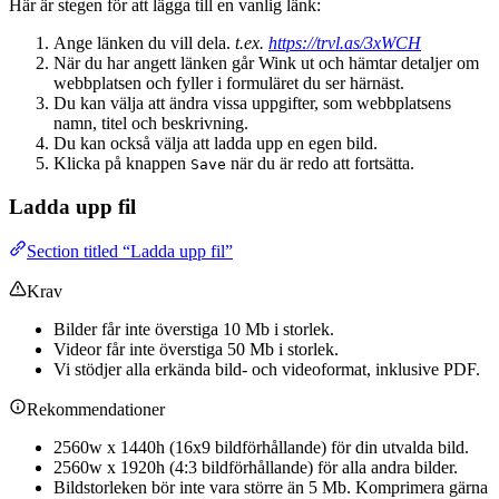
Här är stegen för att lägga till en vanlig länk:
Ange länken du vill dela.
t.ex.
https://trvl.as/3xWCH
När du har angett länken går Wink ut och hämtar detaljer om
webbplatsen och fyller i formuläret du ser härnäst.
Du kan välja att ändra vissa uppgifter, som webbplatsens
namn, titel och beskrivning.
Du kan också välja att ladda upp en egen bild.
Klicka på knappen
när du är redo att fortsätta.
Save
Ladda upp fil
Section titled “Ladda upp fil”
Krav
Bilder får inte överstiga 10 Mb i storlek.
Videor får inte överstiga 50 Mb i storlek.
Vi stödjer alla erkända bild- och videoformat, inklusive PDF.
Rekommendationer
2560w x 1440h (16x9 bildförhållande) för din utvalda bild.
2560w x 1920h (4:3 bildförhållande) för alla andra bilder.
Bildstorleken bör inte vara större än 5 Mb. Komprimera gärna