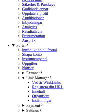
Säkerhet & Passkeys
Godkända appar
Uppdatera profil
Applikationer
Inbjudningar
Analytics
Resultattavla
Prenumeration
Anspråk
Portal
Introduktion till Portal
Skapa konto
Instrumentpanel
Uppgifter
Notiser
Extranet
Link Manager
Vad är WinkLinks
Registrera din URL
Innehåll
Organisera
Inställningar
Payment
Settings