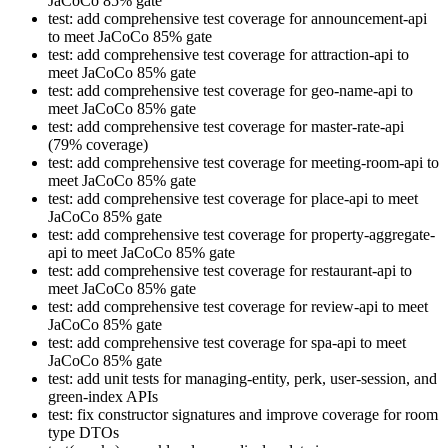
JaCoCo 85% gate
test: add comprehensive test coverage for announcement-api
to meet JaCoCo 85% gate
test: add comprehensive test coverage for attraction-api to
meet JaCoCo 85% gate
test: add comprehensive test coverage for geo-name-api to
meet JaCoCo 85% gate
test: add comprehensive test coverage for master-rate-api
(79% coverage)
test: add comprehensive test coverage for meeting-room-api to
meet JaCoCo 85% gate
test: add comprehensive test coverage for place-api to meet
JaCoCo 85% gate
test: add comprehensive test coverage for property-aggregate-
api to meet JaCoCo 85% gate
test: add comprehensive test coverage for restaurant-api to
meet JaCoCo 85% gate
test: add comprehensive test coverage for review-api to meet
JaCoCo 85% gate
test: add comprehensive test coverage for spa-api to meet
JaCoCo 85% gate
test: add unit tests for managing-entity, perk, user-session, and
green-index APIs
test: fix constructor signatures and improve coverage for room
type DTOs