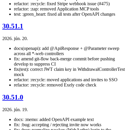
refactor: :recycle: fixed Stripe webhook issue (#475)
refactor: :zap: removed Application MCP tools
test: :green_heart: fixed all tests after OpenAPI changes
30.51.1
2026. jún. 20.
docs(openapi): add @ApiResponse + @Parameter sweep
across all *-web controllers
fix: amend git-flow back-merge commit before pushing
develop to suppress CI
fix(test): correct JWT claim key in WithdrawalControllerTest
mock
refactor: :recycle: moved applications and invites to SSO
refactor: :recycle: removed Exely code check
30.51.0
2026. jún. 19.
docs: :memo: added OpenAPI example text
fix: :bug: accepting / rejecting invite now works
fix: :bug: normalize passkey (WebAuthn) login to the