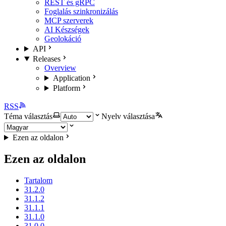
REST és gRPC
Foglalás szinkronizálás
MCP szerverek
AI Készségek
Geolokáció
API
Releases
Overview
Application
Platform
RSS
Téma választás
Nyelv választása
Ezen az oldalon
Ezen az oldalon
Tartalom
31.2.0
31.1.2
31.1.1
31.1.0
31.0.0