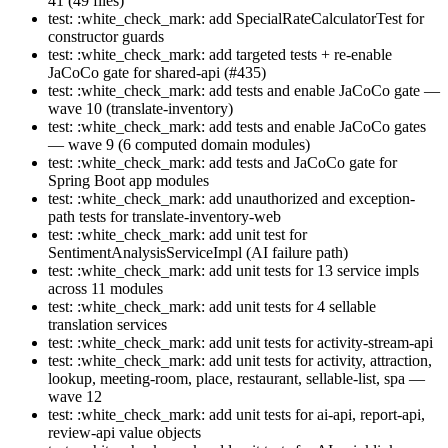
41 (49 files)
test: :white_check_mark: add SpecialRateCalculatorTest for
constructor guards
test: :white_check_mark: add targeted tests + re-enable
JaCoCo gate for shared-api (#435)
test: :white_check_mark: add tests and enable JaCoCo gate —
wave 10 (translate-inventory)
test: :white_check_mark: add tests and enable JaCoCo gates
— wave 9 (6 computed domain modules)
test: :white_check_mark: add tests and JaCoCo gate for
Spring Boot app modules
test: :white_check_mark: add unauthorized and exception-
path tests for translate-inventory-web
test: :white_check_mark: add unit test for
SentimentAnalysisServiceImpl (AI failure path)
test: :white_check_mark: add unit tests for 13 service impls
across 11 modules
test: :white_check_mark: add unit tests for 4 sellable
translation services
test: :white_check_mark: add unit tests for activity-stream-api
test: :white_check_mark: add unit tests for activity, attraction,
lookup, meeting-room, place, restaurant, sellable-list, spa —
wave 12
test: :white_check_mark: add unit tests for ai-api, report-api,
review-api value objects