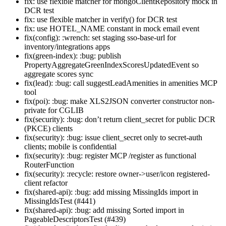
fix: use flexible matcher for mongoClientRepository mock in
DCR test
fix: use flexible matcher in verify() for DCR test
fix: use HOTEL_NAME constant in mock email event
fix(config): :wrench: set staging sso-base-url for
inventory/integrations apps
fix(green-index): :bug: publish
PropertyAggregateGreenIndexScoresUpdatedEvent so
aggregate scores sync
fix(lead): :bug: call suggestLeadAmenities in amenities MCP
tool
fix(poi): :bug: make XLS2JSON converter constructor non-
private for CGLIB
fix(security): :bug: don’t return client_secret for public DCR
(PKCE) clients
fix(security): :bug: issue client_secret only to secret-auth
clients; mobile is confidential
fix(security): :bug: register MCP /register as functional
RouterFunction
fix(security): :recycle: restore owner->user/icon registered-
client refactor
fix(shared-api): :bug: add missing MissingIds import in
MissingIdsTest (#441)
fix(shared-api): :bug: add missing Sorted import in
PageableDescriptorsTest (#439)