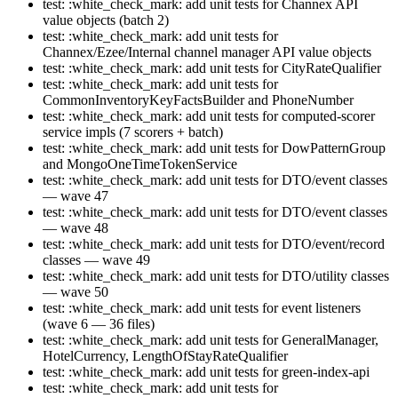
test: :white_check_mark: add unit tests for Channex API
value objects (batch 2)
test: :white_check_mark: add unit tests for
Channex/Ezee/Internal channel manager API value objects
test: :white_check_mark: add unit tests for CityRateQualifier
test: :white_check_mark: add unit tests for
CommonInventoryKeyFactsBuilder and PhoneNumber
test: :white_check_mark: add unit tests for computed-scorer
service impls (7 scorers + batch)
test: :white_check_mark: add unit tests for DowPatternGroup
and MongoOneTimeTokenService
test: :white_check_mark: add unit tests for DTO/event classes
— wave 47
test: :white_check_mark: add unit tests for DTO/event classes
— wave 48
test: :white_check_mark: add unit tests for DTO/event/record
classes — wave 49
test: :white_check_mark: add unit tests for DTO/utility classes
— wave 50
test: :white_check_mark: add unit tests for event listeners
(wave 6 — 36 files)
test: :white_check_mark: add unit tests for GeneralManager,
HotelCurrency, LengthOfStayRateQualifier
test: :white_check_mark: add unit tests for green-index-api
test: :white_check_mark: add unit tests for