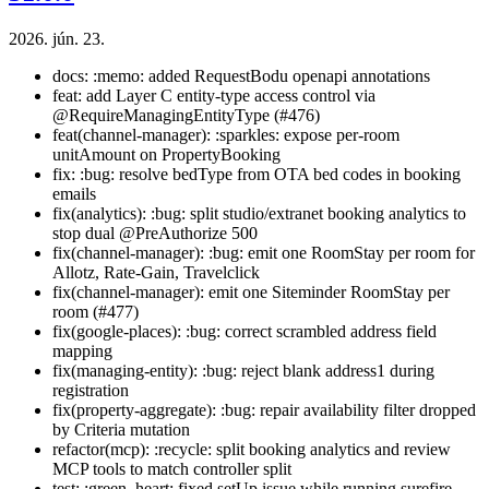
2026. jún. 23.
docs: :memo: added RequestBodu openapi annotations
feat: add Layer C entity-type access control via
@RequireManagingEntityType (#476)
feat(channel-manager): :sparkles: expose per-room
unitAmount on PropertyBooking
fix: :bug: resolve bedType from OTA bed codes in booking
emails
fix(analytics): :bug: split studio/extranet booking analytics to
stop dual @PreAuthorize 500
fix(channel-manager): :bug: emit one RoomStay per room for
Allotz, Rate-Gain, Travelclick
fix(channel-manager): emit one Siteminder RoomStay per
room (#477)
fix(google-places): :bug: correct scrambled address field
mapping
fix(managing-entity): :bug: reject blank address1 during
registration
fix(property-aggregate): :bug: repair availability filter dropped
by Criteria mutation
refactor(mcp): :recycle: split booking analytics and review
MCP tools to match controller split
test: :green_heart: fixed setUp issue while running surefire