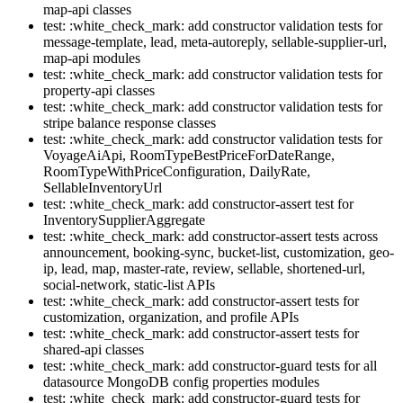
map-api classes
test: :white_check_mark: add constructor validation tests for
message-template, lead, meta-autoreply, sellable-supplier-url,
map-api modules
test: :white_check_mark: add constructor validation tests for
property-api classes
test: :white_check_mark: add constructor validation tests for
stripe balance response classes
test: :white_check_mark: add constructor validation tests for
VoyageAiApi, RoomTypeBestPriceForDateRange,
RoomTypeWithPriceConfiguration, DailyRate,
SellableInventoryUrl
test: :white_check_mark: add constructor-assert test for
InventorySupplierAggregate
test: :white_check_mark: add constructor-assert tests across
announcement, booking-sync, bucket-list, customization, geo-
ip, lead, map, master-rate, review, sellable, shortened-url,
social-network, static-list APIs
test: :white_check_mark: add constructor-assert tests for
customization, organization, and profile APIs
test: :white_check_mark: add constructor-assert tests for
shared-api classes
test: :white_check_mark: add constructor-guard tests for all
datasource MongoDB config properties modules
test: :white_check_mark: add constructor-guard tests for