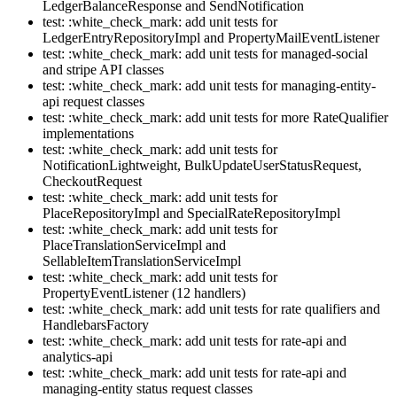
LedgerBalanceResponse and SendNotification
test: :white_check_mark: add unit tests for
LedgerEntryRepositoryImpl and PropertyMailEventListener
test: :white_check_mark: add unit tests for managed-social
and stripe API classes
test: :white_check_mark: add unit tests for managing-entity-
api request classes
test: :white_check_mark: add unit tests for more RateQualifier
implementations
test: :white_check_mark: add unit tests for
NotificationLightweight, BulkUpdateUserStatusRequest,
CheckoutRequest
test: :white_check_mark: add unit tests for
PlaceRepositoryImpl and SpecialRateRepositoryImpl
test: :white_check_mark: add unit tests for
PlaceTranslationServiceImpl and
SellableItemTranslationServiceImpl
test: :white_check_mark: add unit tests for
PropertyEventListener (12 handlers)
test: :white_check_mark: add unit tests for rate qualifiers and
HandlebarsFactory
test: :white_check_mark: add unit tests for rate-api and
analytics-api
test: :white_check_mark: add unit tests for rate-api and
managing-entity status request classes