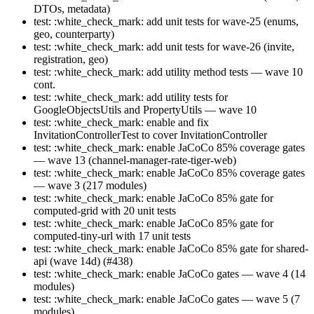
DTOs, metadata)
test: :white_check_mark: add unit tests for wave-25 (enums,
geo, counterparty)
test: :white_check_mark: add unit tests for wave-26 (invite,
registration, geo)
test: :white_check_mark: add utility method tests — wave 10
cont.
test: :white_check_mark: add utility tests for
GoogleObjectsUtils and PropertyUtils — wave 10
test: :white_check_mark: enable and fix
InvitationControllerTest to cover InvitationController
test: :white_check_mark: enable JaCoCo 85% coverage gates
— wave 13 (channel-manager-rate-tiger-web)
test: :white_check_mark: enable JaCoCo 85% coverage gates
— wave 3 (217 modules)
test: :white_check_mark: enable JaCoCo 85% gate for
computed-grid with 20 unit tests
test: :white_check_mark: enable JaCoCo 85% gate for
computed-tiny-url with 17 unit tests
test: :white_check_mark: enable JaCoCo 85% gate for shared-
api (wave 14d) (#438)
test: :white_check_mark: enable JaCoCo gates — wave 4 (14
modules)
test: :white_check_mark: enable JaCoCo gates — wave 5 (7
modules)