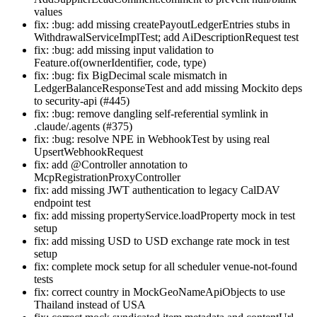
values
fix: :bug: add missing createPayoutLedgerEntries stubs in
WithdrawalServiceImplTest; add AiDescriptionRequest test
fix: :bug: add missing input validation to
Feature.of(ownerIdentifier, code, type)
fix: :bug: fix BigDecimal scale mismatch in
LedgerBalanceResponseTest and add missing Mockito deps
to security-api (#445)
fix: :bug: remove dangling self-referential symlink in
.claude/.agents (#375)
fix: :bug: resolve NPE in WebhookTest by using real
UpsertWebhookRequest
fix: add @Controller annotation to
McpRegistrationProxyController
fix: add missing JWT authentication to legacy CalDAV
endpoint test
fix: add missing propertyService.loadProperty mock in test
setup
fix: add missing USD to USD exchange rate mock in test
setup
fix: complete mock setup for all scheduler venue-not-found
tests
fix: correct country in MockGeoNameApiObjects to use
Thailand instead of USA