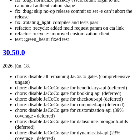
canonical authentication shape
fix: :bug: skip no-op release commit so set -e can’t abort the
release
fix: :rotating_light: compiles and tests pass
refactor: :recycle: added meid request param on cta link
refactor: :recycle: improved customization client
test: :green_heart: fixed test
30.50.0
2026. jún. 18.
chore: disable all remaining JaCoCo gates (comprehensive
ungate)
chore: disable JaCoCo gate for beneficiary-api (deferred)
chore: disable JaCoCo gate for booking-api (deferred)
chore: disable JaCoCo gate for checkout-api (deferred)
chore: disable JaCoCo gate for computed-api (deferred)
chore: disable JaCoCo gate for customization-api (39%
coverage - deferred)
chore: disable JaCoCo gate for datasource-mongodb-utils
(deferred)
chore: disable JaCoCo gate for dynamic-list-api (23%
coverage - deferred)