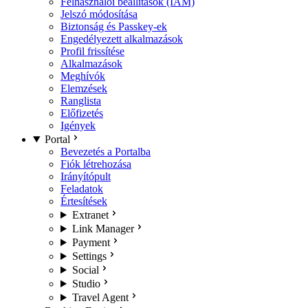
Felhasználói beállítások (IAM)
Jelszó módosítása
Biztonság és Passkey-ek
Engedélyezett alkalmazások
Profil frissítése
Alkalmazások
Meghívók
Elemzések
Ranglista
Előfizetés
Igények
Portal
Bevezetés a Portalba
Fiók létrehozása
Irányítópult
Feladatok
Értesítések
Extranet
Link Manager
Payment
Settings
Social
Studio
Travel Agent