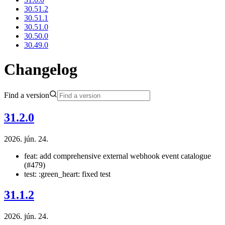
30.51.2
30.51.1
30.51.0
30.50.0
30.49.0
Changelog
Find a version
31.2.0
2026. jún. 24.
feat: add comprehensive external webhook event catalogue
(#479)
test: :green_heart: fixed test
31.1.2
2026. jún. 24.