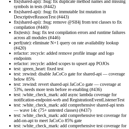
fix(shared-api): :bug: fix duplicate method names and missing
symbols in tests (#442)
fix(shared-api): :bug: fix immutable list mutation in
DescriptiveReasonTest (#443)
fix(shared-api): :bug: remove @Slf4j from test classes to fix
compilation (#440)
fix(tests): :bug: fix test compilation errors and runtime failures
across all modules (#446)
perf(rate): eliminate N+1 query on rate availability lookup
(#420)
refactor: :recycle: added remove profile image and logo
endpoints
refactor: :recycle: added scopes to upsert app POJOs
test: :green_heart: fixed test
test: :rewind: disable JaCoCo gate for shared-api — coverage
below 85%
test: :rewind: revert shared-api JaCoCo gate — coverage at
53%, needs more tests before re-enabling (#436)
test: :white_check_mark: add async lambda coverage for
notification-endpoint-web and RegistrationEventListenerTest
test: :white_check_mark: add comprehensive shared-api tests
— wave 14c (75+ untested classes) (#437)
test: :white_check_mark: add comprehensive test coverage for
add-on-api to meet JaCoCo 85% gate
test: :white_check_mark: add comprehensive test coverage for