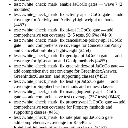
test: :white_check_mark: enable JaCoCo gates — wave 7 (2
modules)
test: :white_check_mark: fix activity-api JaCoCo gate — add
coverage for Activity and ActivityLightweight methods
(#453)
test: :white_check_mark: fix ai-api JaCoCo gate — add
comprehensive test coverage (245 tests, 90.6%) (#449)
test: :white_check_mark: fix cancellation-policy-api JaCoCo
gate — add comprehensive coverage for CancellationPolicy
and CancellationPolicyLightweight (#454)
test: :white_check_mark: fix geo-ip-api JaCoCo gate — add
coverage for IpLocation and GeoIp methods (#455)
test: :white_check_mark: fix green-index-api JaCoCo gate —
add comprehensive test coverage for GreenIndexAnswer,
GreenIndexQuestion, and supporting classes (#452)
test: :white_check_mark: fix lead-api JaCoCo gate — add
coverage for SupplierLead methods and request classes
test: :white_check_mark: fix managing-entity-api JaCoCo
gate — add comprehensive test coverage (257 tests) (#448)
test: :white_check_mark: fix property-api JaCoCo gate — add
comprehensive test coverage for Property methods and
supporting classes (#451)
test: :white_check_mark: fix rate-plan-api JaCoCo gate —
add comprehensive coverage for RatePlan,
RatePlanLightweight and supporting classes (#457)