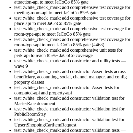
attraction-api to meet JaCoCo 85% gate
test: :white_check_mark: add comprehensive test coverage for
meeting-room-api to meet JaCoCo 85% gate
test: :white_check_mark: add comprehensive test coverage for
place-api to meet JaCoCo 85% gate
test: :white_check_mark: add comprehensive test coverage for
room-type-api to meet JaCoCo 85% gate
test: :white_check_mark: add comprehensive test coverage for
room-type-api to meet JaCoCo 85% gate (#468)
test: :white_check_mark: add comprehensive unit tests for
perk-api to reach 85%+ JaCoCo coverage
test: :white_check_mark: add constructor and utility tests —
wave 9
test: :white_check_mark: add constructor Assert tests across
beneficiary, accounting, social, channel manager, and config
property classes
test: :white_check_mark: add constructor Assert tests for
computed-api and property-api
test: :white_check_mark: add constructor validation test for
MasterRate document
test: :white_check_mark: add constructor validation test for
PublicRoomStay
test: :white_check_mark: add constructor validation test for
UpsertShoppingCartItemRequest
test: :white_check_mark: add constructor validation tests —