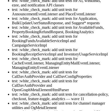
test: :white_check_mark: add unit tests for AI, winklinks,
ezee, and notification API classes
test: :white_check_mark: add unit tests for
AnnouncementEventListener and PlaceEventListener
test: :white_check_mark: add unit tests for Application,
BulkUpdateUserStatusResponse, and Suggest* requests
test: :white_check_mark: add unit tests for AvailableFunds,
PropertyBookingRefundRequest, BookingAnalytics
test: :white_check_mark: add unit tests for
BookingFundsAvailableServiceImpl and
CampaignServiceImpl
test: :white_check_mark: add unit tests for
BookingReceiptServiceImpl and InventoryUsageServiceImpl
test: :white_check_mark: add unit tests for
CacheEventListener, ManagingEntityMailEventListener,
ManagingEntityEventListener
test: :white_check_mark: add unit tests for
CalDavAuthProvider and CalDavConfigProperties
test: :white_check_mark: add unit tests for
CalDavAuthProvider and
OpenGraphMetaElementHtmlParser
test: :white_check_mark: add unit tests for cancellation-policy,
checkout, feature-toggle, analytics — wave 11
test: :white_check_mark: add unit tests for channel manager
utilities and OgMetaElement