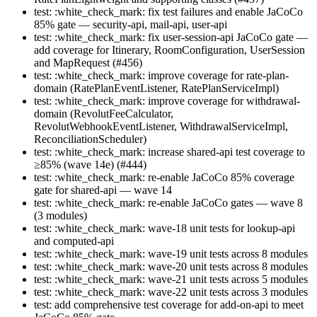
test: :white_check_mark: fix test failures and enable JaCoCo
85% gate — security-api, mail-api, user-api
test: :white_check_mark: fix user-session-api JaCoCo gate —
add coverage for Itinerary, RoomConfiguration, UserSession
and MapRequest (#456)
test: :white_check_mark: improve coverage for rate-plan-
domain (RatePlanEventListener, RatePlanServiceImpl)
test: :white_check_mark: improve coverage for withdrawal-
domain (RevolutFeeCalculator,
RevolutWebhookEventListener, WithdrawalServiceImpl,
ReconciliationScheduler)
test: :white_check_mark: increase shared-api test coverage to
≥85% (wave 14e) (#444)
test: :white_check_mark: re-enable JaCoCo 85% coverage
gate for shared-api — wave 14
test: :white_check_mark: re-enable JaCoCo gates — wave 8
(3 modules)
test: :white_check_mark: wave-18 unit tests for lookup-api
and computed-api
test: :white_check_mark: wave-19 unit tests across 8 modules
test: :white_check_mark: wave-20 unit tests across 8 modules
test: :white_check_mark: wave-21 unit tests across 5 modules
test: :white_check_mark: wave-22 unit tests across 3 modules
test: add comprehensive test coverage for add-on-api to meet