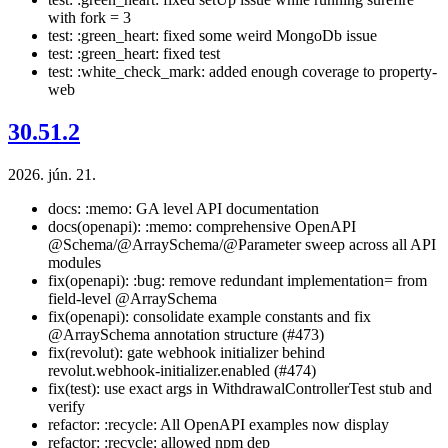
with fork = 3
test: :green_heart: fixed some weird MongoDb issue
test: :green_heart: fixed test
test: :white_check_mark: added enough coverage to property-
web
30.51.2
2026. jún. 21.
docs: :memo: GA level API documentation
docs(openapi): :memo: comprehensive OpenAPI
@Schema/@ArraySchema/@Parameter sweep across all API
modules
fix(openapi): :bug: remove redundant implementation= from
field-level @ArraySchema
fix(openapi): consolidate example constants and fix
@ArraySchema annotation structure (#473)
fix(revolut): gate webhook initializer behind
revolut.webhook-initializer.enabled (#474)
fix(test): use exact args in WithdrawalControllerTest stub and
verify
refactor: :recycle: All OpenAPI examples now display
refactor: :recycle: allowed npm dep