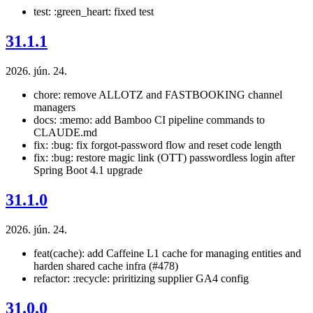
test: :green_heart: fixed test
31.1.1
2026. jún. 24.
chore: remove ALLOTZ and FASTBOOKING channel
managers
docs: :memo: add Bamboo CI pipeline commands to
CLAUDE.md
fix: :bug: fix forgot-password flow and reset code length
fix: :bug: restore magic link (OTT) passwordless login after
Spring Boot 4.1 upgrade
31.1.0
2026. jún. 24.
feat(cache): add Caffeine L1 cache for managing entities and
harden shared cache infra (#478)
refactor: :recycle: priritizing supplier GA4 config
31.0.0