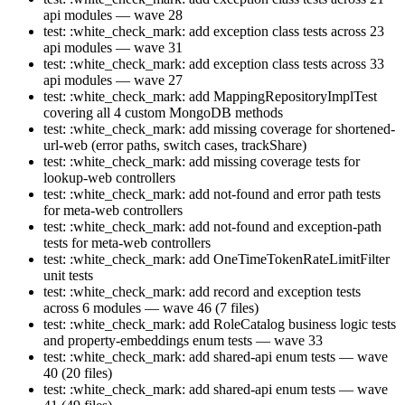
api modules — wave 28
test: :white_check_mark: add exception class tests across 23
api modules — wave 31
test: :white_check_mark: add exception class tests across 33
api modules — wave 27
test: :white_check_mark: add MappingRepositoryImplTest
covering all 4 custom MongoDB methods
test: :white_check_mark: add missing coverage for shortened-
url-web (error paths, switch cases, trackShare)
test: :white_check_mark: add missing coverage tests for
lookup-web controllers
test: :white_check_mark: add not-found and error path tests
for meta-web controllers
test: :white_check_mark: add not-found and exception-path
tests for meta-web controllers
test: :white_check_mark: add OneTimeTokenRateLimitFilter
unit tests
test: :white_check_mark: add record and exception tests
across 6 modules — wave 46 (7 files)
test: :white_check_mark: add RoleCatalog business logic tests
and property-embeddings enum tests — wave 33
test: :white_check_mark: add shared-api enum tests — wave
40 (20 files)
test: :white_check_mark: add shared-api enum tests — wave