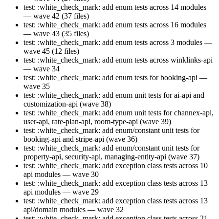
test: :white_check_mark: add enum tests across 14 modules
— wave 42 (37 files)
test: :white_check_mark: add enum tests across 16 modules
— wave 43 (35 files)
test: :white_check_mark: add enum tests across 3 modules —
wave 45 (12 files)
test: :white_check_mark: add enum tests across winklinks-api
— wave 34
test: :white_check_mark: add enum tests for booking-api —
wave 35
test: :white_check_mark: add enum unit tests for ai-api and
customization-api (wave 38)
test: :white_check_mark: add enum unit tests for channex-api,
user-api, rate-plan-api, room-type-api (wave 39)
test: :white_check_mark: add enum/constant unit tests for
booking-api and stripe-api (wave 36)
test: :white_check_mark: add enum/constant unit tests for
property-api, security-api, managing-entity-api (wave 37)
test: :white_check_mark: add exception class tests across 10
api modules — wave 30
test: :white_check_mark: add exception class tests across 13
api modules — wave 29
test: :white_check_mark: add exception class tests across 13
api/domain modules — wave 32
test: :white_check_mark: add exception class tests across 21