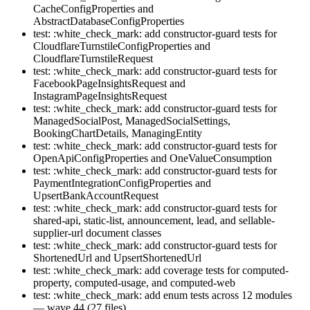
CacheConfigProperties and
AbstractDatabaseConfigProperties
test: :white_check_mark: add constructor-guard tests for
CloudflareTurnstileConfigProperties and
CloudflareTurnstileRequest
test: :white_check_mark: add constructor-guard tests for
FacebookPageInsightsRequest and
InstagramPageInsightsRequest
test: :white_check_mark: add constructor-guard tests for
ManagedSocialPost, ManagedSocialSettings,
BookingChartDetails, ManagingEntity
test: :white_check_mark: add constructor-guard tests for
OpenApiConfigProperties and OneValueConsumption
test: :white_check_mark: add constructor-guard tests for
PaymentIntegrationConfigProperties and
UpsertBankAccountRequest
test: :white_check_mark: add constructor-guard tests for
shared-api, static-list, announcement, lead, and sellable-
supplier-url document classes
test: :white_check_mark: add constructor-guard tests for
ShortenedUrl and UpsertShortenedUrl
test: :white_check_mark: add coverage tests for computed-
property, computed-usage, and computed-web
test: :white_check_mark: add enum tests across 12 modules
— wave 44 (27 files)