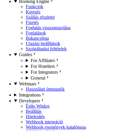
Booking Engine
Funkciók
Keresés
Szállás részletei
Fizetés
Foglalás visszaigazolása
Foglalások
Bakancslista
Utazási beállítások
Szolgáltatási feltételek
Guides
For Affiliates
For Hoteliers
For Integrators
General
Webinars
Használati útmutatók
Integrations
Developers
Építs Winkre
Beállítás
Hitelesítés
Webhook integráció
Webhook események katalógusa