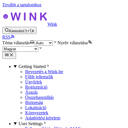
Tovább a tartalomhoz
Wink
Keresés
Ctrl
K
RSS
Téma választás
Nyelv választása
Getting Started
Bevezetés a Wink-be
Főbb jellemzők
Ügyfelek
Regisztráció
Árazás
Összehasonlítás
Biztonság
Lokalizáció
Környezetek
Adattörlési kérelem
User Settings