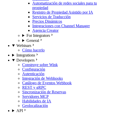
Automatización de redes sociales para tu
propiedad
Registro de Propiedad Asistido por IA
Servicios de Traducción
Precios Dinámicos
Integraciones con Channel Manager
Agencia Creator
For Integrators
General
Webinars
Cómo hacerlo
Integrations
Developers
Construye sobre Wink
Configuración
Autenticación
Integración de Webhooks
Catálogo de Eventos Webhook
REST y gRPC
Sincronización de Reservas
Servidores MCP
Habilidades de IA
Geolocalización
API