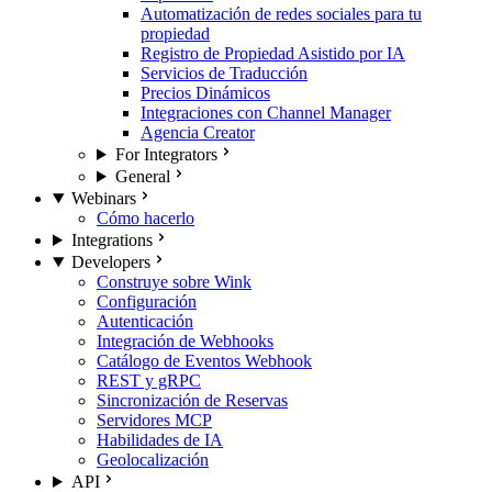
Automatización de redes sociales para tu
propiedad
Registro de Propiedad Asistido por IA
Servicios de Traducción
Precios Dinámicos
Integraciones con Channel Manager
Agencia Creator
For Integrators
General
Webinars
Cómo hacerlo
Integrations
Developers
Construye sobre Wink
Configuración
Autenticación
Integración de Webhooks
Catálogo de Eventos Webhook
REST y gRPC
Sincronización de Reservas
Servidores MCP
Habilidades de IA
Geolocalización
API