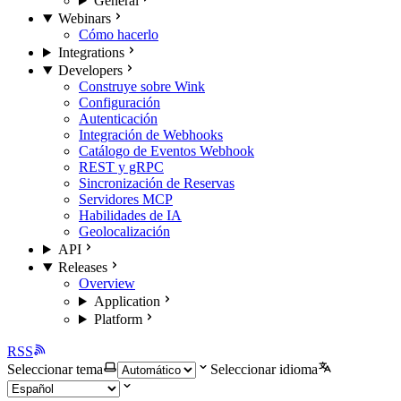
General
Webinars
Cómo hacerlo
Integrations
Developers
Construye sobre Wink
Configuración
Autenticación
Integración de Webhooks
Catálogo de Eventos Webhook
REST y gRPC
Sincronización de Reservas
Servidores MCP
Habilidades de IA
Geolocalización
API
Releases
Overview
Application
Platform
RSS
Seleccionar tema
Seleccionar idioma