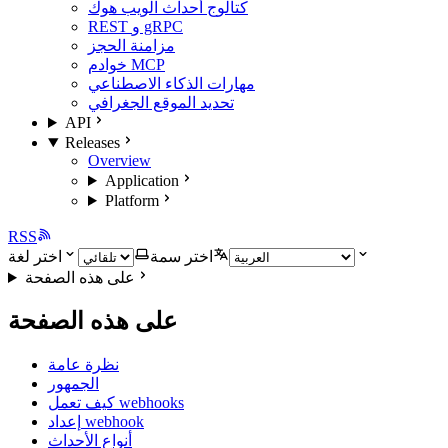
كتالوج أحداث الويب هوك
REST و gRPC
مزامنة الحجز
خوادم MCP
مهارات الذكاء الاصطناعي
تحديد الموقع الجغرافي
API
Releases
Overview
Application
Platform
RSS
اختر سمة
اختر لغة
على هذه الصفحة
على هذه الصفحة
نظرة عامة
الجمهور
كيف تعمل webhooks
إعداد webhook
أنواع الأحداث