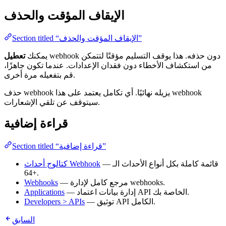
الإيقاف المؤقت والحذف
Section titled “الإيقاف المؤقت والحذف”
webhook دون حذفه. هذا يوقف التسليم مؤقتًا لتتمكن
يمكنك
تعطيل
من استكشاف الأخطاء دون فقدان الإعدادات. عندما تكون جاهزًا،
قم بتفعيله مرة أخرى.
حذف webhook يزيله نهائيًا. أي تكامل يعتمد على هذا webhook
سيتوقف عن تلقي الإشعارات.
قراءة إضافية
Section titled “قراءة إضافية”
— قائمة كاملة بكل أنواع الأحداث الـ
كتالوج أحداث Webhook
64+.
— مرجع كامل لإدارة webhooks.
Webhooks
— إدارة بيانات اعتماد API الخاصة بك.
Applications
— توثيق API الكامل.
Developers > APIs
السابق