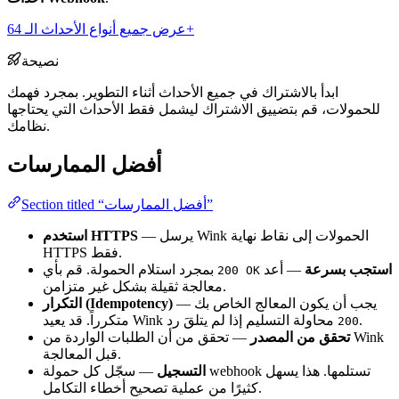
عرض جميع أنواع الأحداث الـ 64+
نصيحة
ابدأ بالاشتراك في جميع الأحداث أثناء التطوير. بمجرد فهمك
للحمولات، قم بتضييق الاشتراك ليشمل فقط الأحداث التي يحتاجها
نظامك.
أفضل الممارسات
Section titled “أفضل الممارسات”
— يرسل Wink الحمولات إلى نقاط نهاية
استخدم HTTPS
HTTPS فقط.
استجب بسرعة
— أعد
بمجرد استلام الحمولة. قم بأي
200 OK
معالجة ثقيلة بشكل غير متزامن.
— يجب أن يكون المعالج الخاص بك
التكرار (Idempotency)
.
متكرراً. قد يعيد Wink محاولة التسليم إذا لم يتلقَ رد
200
تحقق من المصدر
— تحقق من أن الطلبات الواردة من Wink
قبل المعالجة.
التسجيل
— سجّل كل حمولة webhook تستلمها. هذا يسهل
كثيرًا من عملية تصحيح أخطاء التكامل.