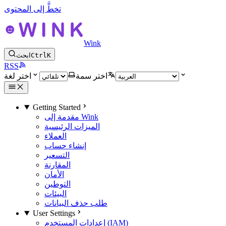
تخطَّ إلى المحتوى
Wink
K
Ctrl
ابحث
RSS
اختر سمة
اختر لغة
Getting Started
مقدمة إلى Wink
الميزات الرئيسية
العملاء
إنشاء حساب
التسعير
المقارنة
الأمان
التوطين
البيئات
طلب حذف البيانات
User Settings
إعدادات المستخدم (IAM)