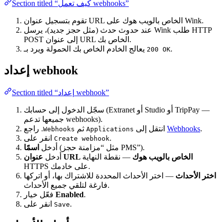
Section titled “كيف تعمل webhooks”
تقوم بتسجيل عنوان URL الخاص بالويب هوك على Wink.
عند حدوث حدث (مثل حجز جديد)، يرسل Wink طلب HTTP
POST إلى عنوان URL الخاص بك.
.
يعالج الخادم الخاص بك الحمولة ويرد بـ
200 OK
إعداد webhook
Section titled “إعداد webhook”
سجّل الدخول إلى حسابك (Extranet أو Studio أو TripPay —
جميعها تدعم webhooks).
.
Webhooks
. راجع
انتقل إلى
ثم
Webhooks
Applications
.
انقر على
Create webhook
(مثل “مزامنة حجز PMS”).
أدخل
اسمًا
عنوان URL الخاص بالويب هوك
— نقطة النهاية
أدخل
HTTPS على خادمك.
اختر الأحداث
— اختر الأحداث المحددة للاشتراك بها، أو اتركها
فارغة لتلقي جميع الأحداث.
.
Enabled
فعّل خيار
.
انقر على
Save