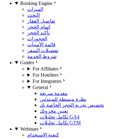
Booking Engine
الميزات
البحث
تفاصيل العقار
إتمام الحجز
تأكيد الحجز
الحجوزات
قائمة الأمنيات
تفضيلات السفر
شروط الخدمة
Guides
For Affiliates
For Hoteliers
For Integrators
General
مقدمة سريعة
نظرة مبسطة للمبتدئين
تخصيص تجربة الحجز الخاصة بك
تعيين مخزونك
تكامل تحليلات GA4
تكامل تحليلات GTM
Webinars
كيفية الاستخدام