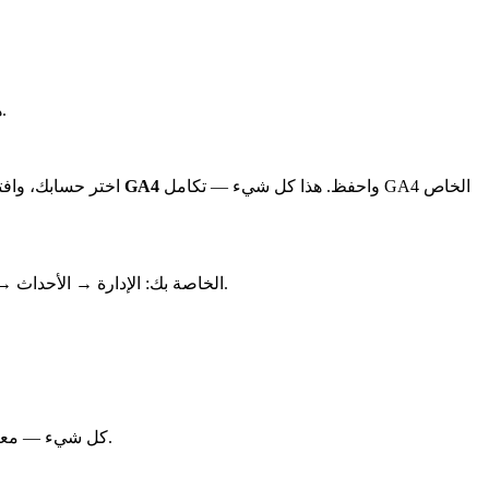
). انسخه.
ك
واحفظ. هذا كل شيء — تكامل GA4 الخاص
معرّف قياس GA4
، اختر حسابك، وا
. هذا يجعل الحجوزات المكتملة تظهر في تقرير التحويلات.
عد إلى خاصية GA4 الخاصة بك: الإدارة → الأ
لا تحتاج إلى تثبيت أي كود تتبع على موقعك لهذا التكامل. يتولى Wink كل شيء — معرّف القياس الخاص بك هو ببساطة الوجهة التي تُرسل إليها بيانات الحجز.