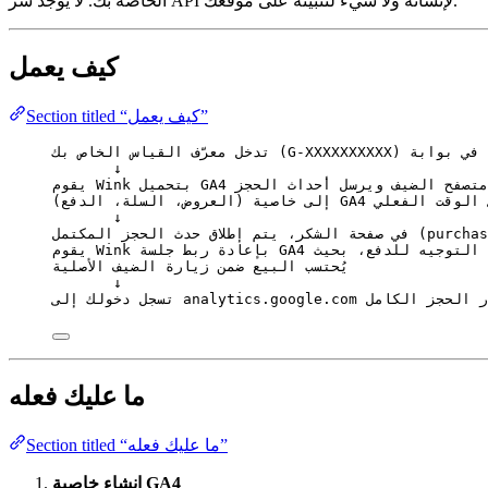
الخاصة بك. لا يوجد سر API لإنشائه ولا شيء لتثبيته على موقعك.
كيف يعمل
Section titled “كيف يعمل”
 بوابة Wink
↓
G الخاص بك في متصفح الضيف ويرسل أحداث الحجز
ية GA4 الخاصة بك في الوقت الفعلي
↓
طعت بسبب إعادة التوجيه للدفع، بحيث
يُحتسب البيع ضمن زيارة الضيف الأصلية
↓
analytics.goo وترى مسار الحجز الكامل
ما عليك فعله
Section titled “ما عليك فعله”
إنشاء خاصية GA4