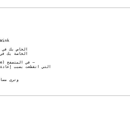
تدخل معرّف القياس الخاص بك (G-XXXXXXXXXX) في
يقوم Wink بتحميل A4
(العروض، السلة، الدفع) إلى خاص
في صفحة الشكر، يتم إطلاق حدث الحجز المكتمل (purchase) في المتصفح —
يقوم Wink بإعادة ربط جلسة GA4 التي انق
تسجل دخولك إلى gle.com