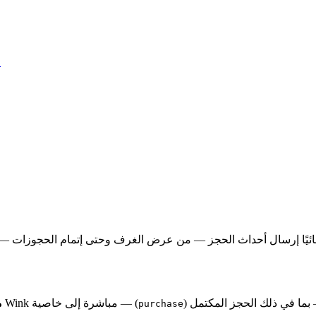
ك
ز — بما في ذلك الحجز المكتمل (
) — مباشرة إلى خاصية GA4
م
purchase