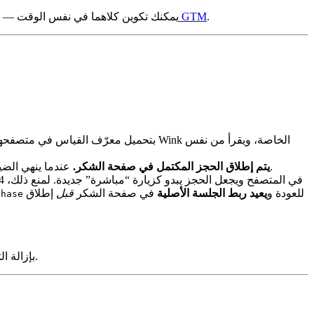
.
تكامل تحليلات GTM
إذا كنت تدير أيضًا حاوية Google Tag Manager (مثل حاوية Sojern)، يمكنك تكوين
على جانب العميل، حاملاً قيمة الحجز الكاملة، والعملة، وتفاصيل الغرفة.
يتم إطلاق الحجز المكتمل في صفحة الشكر.
عندما ينهي الضي
يحمل Wink معرفات جلسة GA4 عبر عنوان URL للعودة و
يعيد ربط الجلسة الأصلية
في صفحة الشكر
قبل
إطلاق
chase
لكل حجز، لذا لا يؤدي تحديث الصفحة أو إعادة التوجيه التلقائي إلى تفاصيل الحجز إلى احتساب البيع مرتين.
يقوم Wink بإ