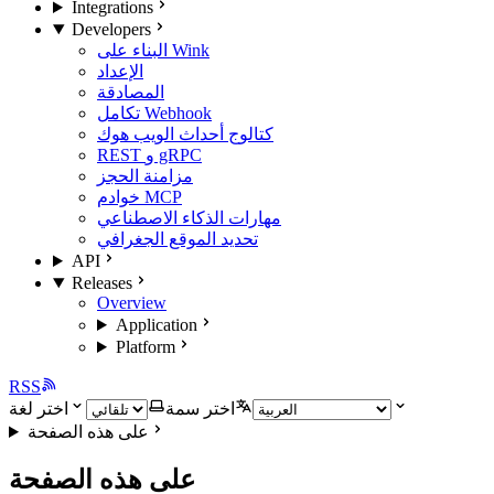
Integrations
Developers
البناء على Wink
الإعداد
المصادقة
تكامل Webhook
كتالوج أحداث الويب هوك
REST و gRPC
مزامنة الحجز
خوادم MCP
مهارات الذكاء الاصطناعي
تحديد الموقع الجغرافي
API
Releases
Overview
Application
Platform
RSS
اختر سمة
اختر لغة
على هذه الصفحة
على هذه الصفحة