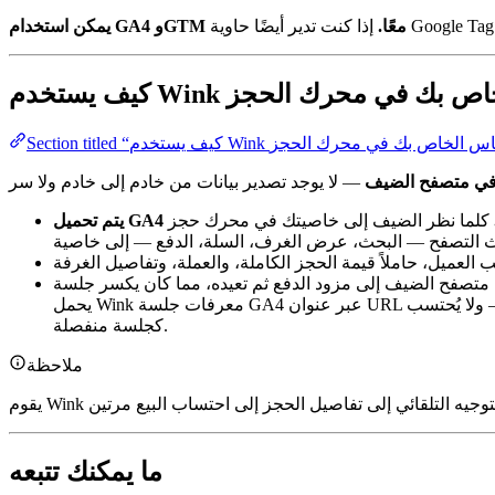
يمكن استخدام GA4 وGTM معًا.
 القياس الخاص بك في محرك الحجز
ي متصفح الضيف
كلما نظر الضيف إلى خاصيتك في محرك حجز Wink، يقوم Wink بتحميل معرّف القياس في متصفحهم إلى جانب تحليلات Wink الخاصة، ويقرأ من نفس
 الدفع ثم تعيده، مما كان يكسر جلسة GA4 في المتصفح ويجعل الحجز يبدو كزيارة “مباشرة” جديدة. لمنع ذلك،
 ولا يُحتسب
كجلسة منفصلة.
ملاحظة
ما يمكنك تتبعه