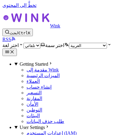
تخطَّ إلى المحتوى
Wink
K
Ctrl
ابحث
RSS
اختر سمة
اختر لغة
Getting Started
مقدمة إلى Wink
الميزات الرئيسية
العملاء
إنشاء حساب
التسعير
المقارنة
الأمان
التوطين
البيئات
طلب حذف البيانات
User Settings
إعدادات المستخدم (IAM)