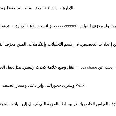
: الإدارة → إنشاء خاصية. اضبط المنطقة الزمنية والعملة لتتناسب مع سوقك.
عنوان URL. هذا يولد
معرّف القياس
(
الإدارة → تدفق
G-XXXXXXXXXX
فتح إعدادات التخصيص. في قسم
التحليلات والتكاملات
، الصق معرّف ا
حداث → ابحث عن
→ فعّل
وضع علامة كحدث رئيسي
purchase
وسترى حجوزاتك، وإيراداتك، ومسار الضيف — كلها متتبعة تلقائيًا عبر Wink.