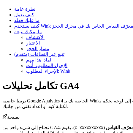
نظرة عامة
كيف يعمل
ما عليك فعله
يف يستخدم Wink معرّف القياس الخاص بك في محرك الحجز
ما يمكنك تتبعه
الاكتشاف
الاعتبار
مسار الحجز
تتبع عبر النطاقات (متقدم)
لماذا هذا مهم
الإجراء المطلوب: أنت
الإجراء المطلوب: Wink
تكامل تحليلات GA4
بربط خاصية Google Analytics 4 الخاصة بك بـ Wink، يتم تلقائيًا إرسال أحداث الحجز — من عرض الغرف وحتى إتمام الحجوزات — إلى لوحة تحكم GA4 الخاصة بك إلى جانب تحليلات Wink الخاصة. لا حاجة
لكتابة كود أو إعداد تقني من جانبك.
نصيحة
عرّف القياس
(
تحتاج إلى شيء واحد من GA4:
G-XXXXXXXXXX