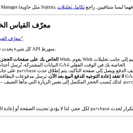
 كلاهما في نفس الوقت — فهما ليسا متنافيين. راجع
كيف يستخدم Wink معرّف
Section titled “كيف يستخدم Wink معرّف القياس الخاص بك في محرك الحجز”
— لا يوجد تصدير بيانات من خادم إلى خادم ولا سر API متورط.
كل شيء يحدث
ف
يتم تحميل GA4 الخاص بك على صفحات الحجز.
البيانات المشتركة. تُرسل أحداث التصفح — البحث، عرض الغرف، السلة، الدفع — إلى خاصية GA4 الخاصة بك في الوقت الفعلي.
ف الدفع ويصل إلى صفحة التأكيد، يتم إطلاق حدث
purchase
لا تفقد إعادة التوجيه للدفع البيع بعد الآن.
ترسل مدفوعات البطاقة متصفح الضيف إلى مزود
. لذلك يُنسب الحجز المكتمل إلى نفس الزيارة التي بدأها الضيف —
pur
زالة التكرار لحدث
purchase