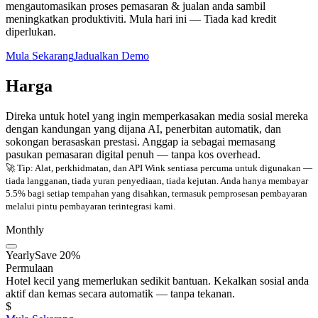
mengautomasikan proses pemasaran & jualan anda sambil
meningkatkan produktiviti. Mula hari ini — Tiada kad kredit
diperlukan.
Mula Sekarang
Jadualkan Demo
Harga
Direka untuk hotel yang ingin memperkasakan media sosial mereka
dengan kandungan yang dijana AI, penerbitan automatik, dan
sokongan berasaskan prestasi. Anggap ia sebagai memasang
pasukan pemasaran digital penuh — tanpa kos overhead.
🚀 Tip: Alat, perkhidmatan, dan API Wink sentiasa percuma untuk digunakan —
tiada langganan, tiada yuran penyediaan, tiada kejutan. Anda hanya membayar
5.5% bagi setiap tempahan yang disahkan, termasuk pemprosesan pembayaran
melalui pintu pembayaran terintegrasi kami.
Monthly
Yearly
Save 20%
Permulaan
Hotel kecil yang memerlukan sedikit bantuan. Kekalkan sosial anda
aktif dan kemas secara automatik — tanpa tekanan.
$