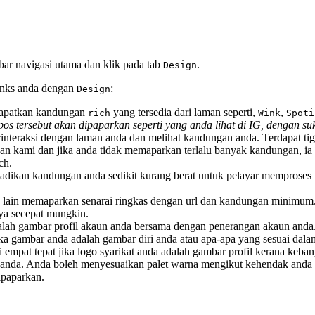
bar navigasi utama dan klik pada tab
.
Design
Links anda dengan
:
Design
dapatkan kandungan
yang tersedia dari laman seperti,
,
rich
Wink
Spoti
os tersebut akan dipaparkan seperti yang anda lihat di IG, dengan su
nteraksi dengan laman anda dan melihat kandungan anda. Terdapat tiga
lihan kami dan jika anda tidak memaparkan terlalu banyak kandungan, i
ch.
enjadikan kandungan anda sedikit kurang berat untuk pelayar mempros
 lain memaparkan senarai ringkas dengan url dan kandungan minimum. 
a secepat mungkin.
alah gambar profil akaun anda bersama dengan penerangan akaun anda
gambar anda adalah gambar diri anda atau apa-apa yang sesuai dalam
at tepat jika logo syarikat anda adalah gambar profil kerana kebanya
anda. Anda boleh menyesuaikan palet warna mengikut kehendak anda 
ipaparkan.