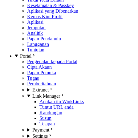
Keselamatan & Passkey
Aplikasi yang Dibenarkan
Kemas Kini Profil
Aplikasi
Jemputan
Analitik
Papan Pendahulu
Langganan
Tuntutan
Portal
Pengenalan kepada Portal
Cipta Akaun
Papan Pemuka
Tugas
Pemberitahuan
Extranet
Link Manager
Apakah itu WinkLinks
Tuntut URL anda
Kandungan
Susun
Tetapan
Payment
Settings