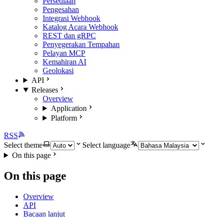
Persediaan
Pengesahan
Integrasi Webhook
Katalog Acara Webhook
REST dan gRPC
Penyegerakan Tempahan
Pelayan MCP
Kemahiran AI
Geolokasi
API
Releases
Overview
Application
Platform
RSS
Select theme
Select language
On this page
On this page
Overview
API
Bacaan lanjut