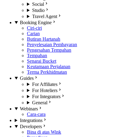
Social
Studio
Travel Agent
Booking Engine
Ciri-ciri
Carian
Butiran Hartanah
Penyelesaian Pembayaran
Pengesahan Tempahan
Tempahan
Senarai Bucket
Keutamaan Perjalanan
Terma Perkhidmatan
Guides
For Affiliates
For Hoteliers
For Integrators
General
Webinars
Cara-cara
Integrations
Developers
Bina di atas Wink