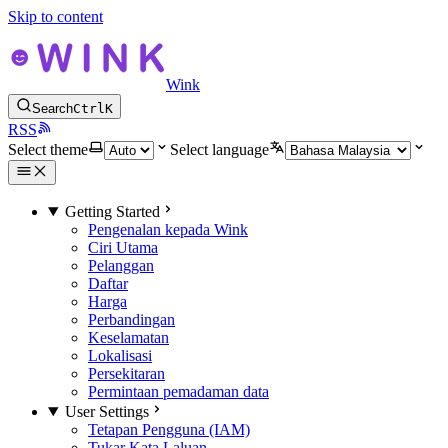
Skip to content
Wink
Search
Ctrl
K
RSS
Select theme
Select language
Getting Started
Pengenalan kepada Wink
Ciri Utama
Pelanggan
Daftar
Harga
Perbandingan
Keselamatan
Lokalisasi
Persekitaran
Permintaan pemadaman data
User Settings
Tetapan Pengguna (IAM)
Tukar Kata Laluan