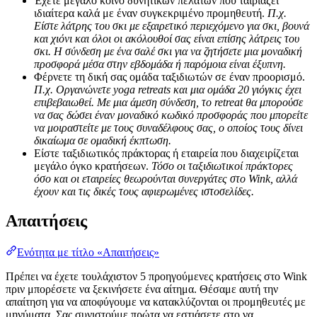
Έχετε μεγάλο κοινό δυνητικών πελατών που ταιριάζει
ιδιαίτερα καλά με έναν συγκεκριμένο προμηθευτή.
Π.χ.
Είστε λάτρης του σκι με εξαιρετικό περιεχόμενο για σκι, βουνά
και χιόνι και όλοι οι ακόλουθοί σας είναι επίσης λάτρεις του
σκι. Η σύνδεση με ένα σαλέ σκι για να ζητήσετε μια μοναδική
προσφορά μέσα στην εβδομάδα ή παρόμοια είναι έξυπνη.
Φέρνετε τη δική σας ομάδα ταξιδιωτών σε έναν προορισμό.
Π.χ. Οργανώνετε yoga retreats και μια ομάδα 20 γιόγκις έχει
επιβεβαιωθεί. Με μια άμεση σύνδεση, το retreat θα μπορούσε
να σας δώσει έναν μοναδικό κωδικό προσφοράς που μπορείτε
να μοιραστείτε με τους συναδέλφους σας, ο οποίος τους δίνει
δικαίωμα σε ομαδική έκπτωση.
Είστε ταξιδιωτικός πράκτορας ή εταιρεία που διαχειρίζεται
μεγάλο όγκο κρατήσεων.
Τόσο οι ταξιδιωτικοί πράκτορες
όσο και οι εταιρείες θεωρούνται συνεργάτες στο Wink, αλλά
έχουν και τις δικές τους αφιερωμένες ιστοσελίδες.
Απαιτήσεις
Ενότητα με τίτλο «Απαιτήσεις»
Πρέπει να έχετε τουλάχιστον 5 προηγούμενες κρατήσεις στο Wink
πριν μπορέσετε να ξεκινήσετε ένα αίτημα. Θέσαμε αυτή την
απαίτηση για να αποφύγουμε να κατακλύζονται οι προμηθευτές με
μηνύματα. Σας συνιστούμε πρώτα να εστιάσετε στο να