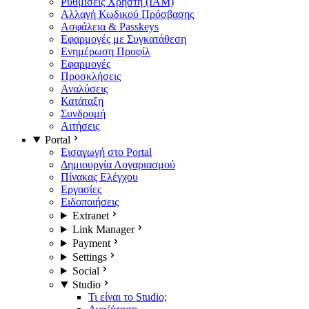
Ρυθμίσεις Χρήστη (IAM)
Αλλαγή Κωδικού Πρόσβασης
Ασφάλεια & Passkeys
Εφαρμογές με Συγκατάθεση
Ενημέρωση Προφίλ
Εφαρμογές
Προσκλήσεις
Αναλύσεις
Κατάταξη
Συνδρομή
Αιτήσεις
Portal
Εισαγωγή στο Portal
Δημιουργία Λογαριασμού
Πίνακας Ελέγχου
Εργασίες
Ειδοποιήσεις
Extranet
Link Manager
Payment
Settings
Social
Studio
Τι είναι το Studio;