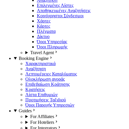
Αναζήτηση
Επιλεγμένες Λίστες
Αποθηκευμένες Αναζητήσεις
Κοινόχρηστοι Σύνδεσμοι
Χάρτες
Κάρτες
Πλέγματα
Δίκτυο
Όροι Υπηρεσίας
Όροι Πληρωμής
Travel Agent
Booking Engine
Χαρακτηριστικά
Αναζήτηση
Λεπτομέρειες Καταλύματος
Ολοκλήρωση αγοράς
Επιβεβαίωση Κράτησης
Κρατήσεις
Λίστα Επιθυμιών
Προτιμήσεις Ταξιδιού
Όροι Παροχής Υπηρεσιών
Guides
For Affiliates
For Hoteliers
For Integrators