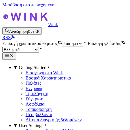
Μετάβαση στο περιεχόμενο
Wink
Αναζήτηση
Ctrl
K
RSS
Επιλογή χρωματικού θέματος
Επιλογή γλώσσας
Getting Started
Εισαγωγή στο Wink
Βασικά Χαρακτηριστικά
Πελάτες
Εγγραφή
Τιμολόγηση
Σύγκριση
Ασφάλεια
Τοπικοποίηση
Περιβάλλοντα
Αίτημα διαγραφής δεδομένων
User Settings