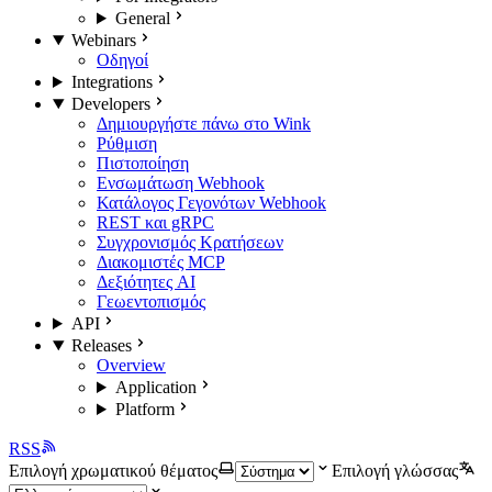
General
Webinars
Οδηγοί
Integrations
Developers
Δημιουργήστε πάνω στο Wink
Ρύθμιση
Πιστοποίηση
Ενσωμάτωση Webhook
Κατάλογος Γεγονότων Webhook
REST και gRPC
Συγχρονισμός Κρατήσεων
Διακομιστές MCP
Δεξιότητες AI
Γεωεντοπισμός
API
Releases
Overview
Application
Platform
RSS
Επιλογή χρωματικού θέματος
Επιλογή γλώσσας