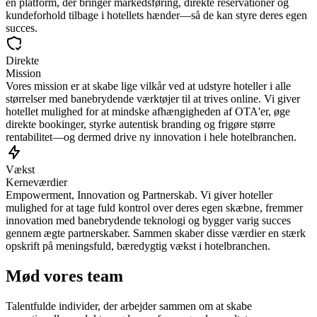
en platform, der bringer markedsføring, direkte reservationer og
kundeforhold tilbage i hotellets hænder—så de kan styre deres egen
succes.
Direkte
Mission
Vores mission er at skabe lige vilkår ved at udstyre hoteller i alle
størrelser med banebrydende værktøjer til at trives online. Vi giver
hotellet mulighed for at mindske afhængigheden af OTA'er, øge
direkte bookinger, styrke autentisk branding og frigøre større
rentabilitet—og dermed drive ny innovation i hele hotelbranchen.
Vækst
Kerneværdier
Empowerment, Innovation og Partnerskab. Vi giver hoteller
mulighed for at tage fuld kontrol over deres egen skæbne, fremmer
innovation med banebrydende teknologi og bygger varig succes
gennem ægte partnerskaber. Sammen skaber disse værdier en stærk
opskrift på meningsfuld, bæredygtig vækst i hotelbranchen.
Mød vores team
Talentfulde individer, der arbejder sammen om at skabe