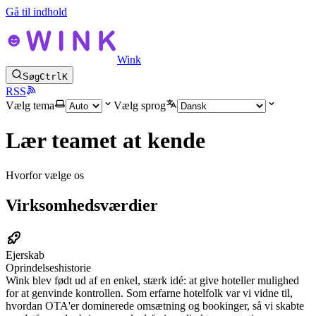
Gå til indhold
Wink
Søg
Ctrl
K
RSS
Vælg tema
Vælg sprog
Lær teamet at kende
Hvorfor vælge os
Virksomhedsværdier
Ejerskab
Oprindelseshistorie
Wink blev født ud af en enkel, stærk idé: at give hoteller mulighed
for at genvinde kontrollen. Som erfarne hotelfolk var vi vidne til,
hvordan OTA'er dominerede omsætning og bookinger, så vi skabte