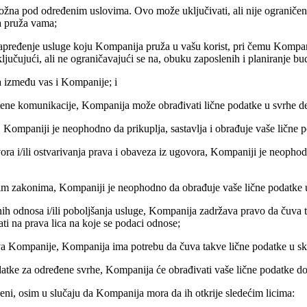
ožna pod određenim uslovima. Ovo može uključivati, ali nije ograničen
a pruža vama;
pređenje usluge koju Kompanija pruža u vašu korist, pri čemu Kompanija 
ključujući, ali ne ograničavajući se na, obuku zaposlenih i planiranje b
a između vas i Kompanije; i
ltene komunikacije, Kompanija može obrađivati lične podatke u svrhe def
e, Kompaniji je neophodno da prikuplja, sastavlja i obrađuje vaše lične 
ovora i/ili ostvarivanja prava i obaveza iz ugovora, Kompaniji je neop
ećim zakonima, Kompaniji je neophodno da obrađuje vaše lične podat
nih odnosa i/ili poboljšanja usluge, Kompanija zadržava pravo da čuva
i na prava lica na koje se podaci odnose;
prava Kompanije, Kompanija ima potrebu da čuva takve lične podatke u 
datke za određene svrhe, Kompanija će obrađivati vaše lične podatke do
iveni, osim u slučaju da Kompanija mora da ih otkrije sledećim licima: