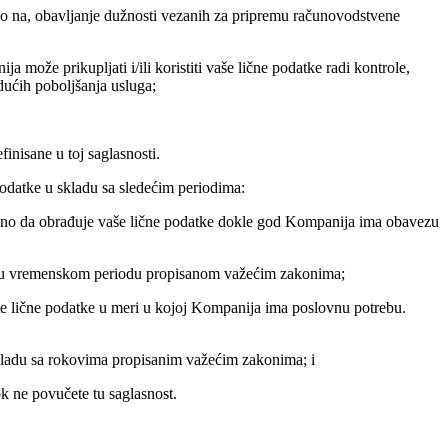
o na, obavljanje dužnosti vezanih za pripremu računovodstvene
može prikupljati i/ili koristiti vaše lične podatke radi kontrole,
udućih poboljšanja usluga;
inisane u toj saglasnosti.
podatke u skladu sa sledećim periodima:
hodno da obrađuje vaše lične podatke dokle god Kompanija ima obavezu
ke u vremenskom periodu propisanom važećim zakonima;
 te lične podatke u meri u kojoj Kompanija ima poslovnu potrebu.
skladu sa rokovima propisanim važećim zakonima; i
k ne povučete tu saglasnost.