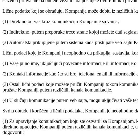
slažete i prihvatate da budete vezani i da poštujete ovu Politiku privatn
Lične podatke koji se obrađuju, Kompanija može dobiti iz različitih ka
(1) Direktno od vas kroz komunikaciju Kompanije sa vama;
(2) Indirektno, putem preporuke treće strane kojoj možete dati saglasno
(3) Automatski prikupljene putem sistema kada pristupate veb-sajtu Kom
Lični podaci koje je Kompaniji neophodno da prikuplja, sastavlja, kori
(1) Vaše puno ime, uključujući povezane informacije ili informacije o
(2) Kontakt informacije kao što su broj telefona, email ili informaci
(3) Ostali lični podaci koje možete pružiti Kompaniji tokom komunikaci
pružate Kompaniji putem različitih kanala komunikacije.
(4) U slučaju komunikacije putem veb-sajta, mogu uključivati vaše teh
Svrha obrade i korišćenja ličnih podataka, Kompaniji je neophodno da p
(1) Za upravljanje komunikacijom koju ste ostvarili sa Kompanijom, k
direktno upućujete Kompaniji putem različitih kanala komunikacije, uk
dogovoriti;