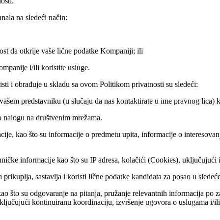
osti.
nala na sledeći način:
st da otkrije vaše lične podatke Kompaniji; ili
panije i/ili koristite usluge.
sti i obrađuje u skladu sa ovom Politikom privatnosti su sledeći:
 vašem predstavniku (u slučaju da nas kontaktirate u ime pravnog lica) 
je o nalogu na društvenim mrežama.
je, kao što su informacije o predmetu upita, informacije o interesovanji
ničke informacije kao što su IP adresa, kolačići (Cookies), uključujući
rikuplja, sastavlja i koristi lične podatke kandidata za posao u sledeć
ao što su odgovaranje na pitanja, pružanje relevantnih informacija po 
ljučujući kontinuiranu koordinaciju, izvršenje ugovora o uslugama i/il