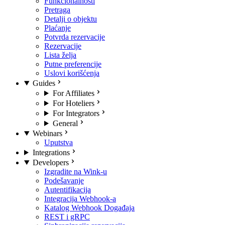
Funkcionalnosti
Pretraga
Detalji o objektu
Plaćanje
Potvrda rezervacije
Rezervacije
Lista želja
Putne preferencije
Uslovi korišćenja
Guides
For Affiliates
For Hoteliers
For Integrators
General
Webinars
Uputstva
Integrations
Developers
Izgradite na Wink-u
Podešavanje
Autentifikacija
Integracija Webhook-a
Katalog Webhook Događaja
REST i gRPC