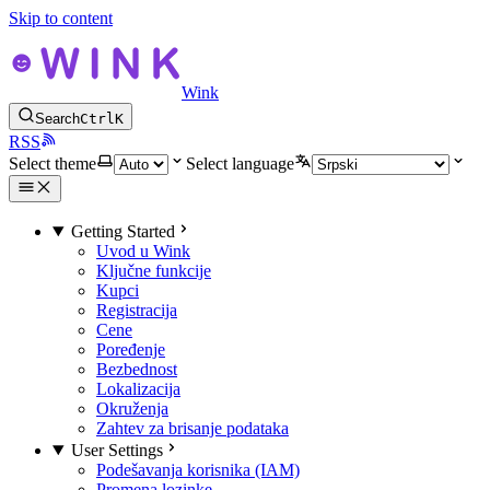
Skip to content
Wink
Search
Ctrl
K
RSS
Select theme
Select language
Getting Started
Uvod u Wink
Ključne funkcije
Kupci
Registracija
Cene
Poređenje
Bezbednost
Lokalizacija
Okruženja
Zahtev za brisanje podataka
User Settings
Podešavanja korisnika (IAM)
Promena lozinke