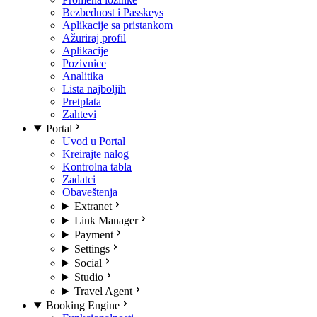
Bezbednost i Passkeys
Aplikacije sa pristankom
Ažuriraj profil
Aplikacije
Pozivnice
Analitika
Lista najboljih
Pretplata
Zahtevi
Portal
Uvod u Portal
Kreirajte nalog
Kontrolna tabla
Zadatci
Obaveštenja
Extranet
Link Manager
Payment
Settings
Social
Studio
Travel Agent
Booking Engine