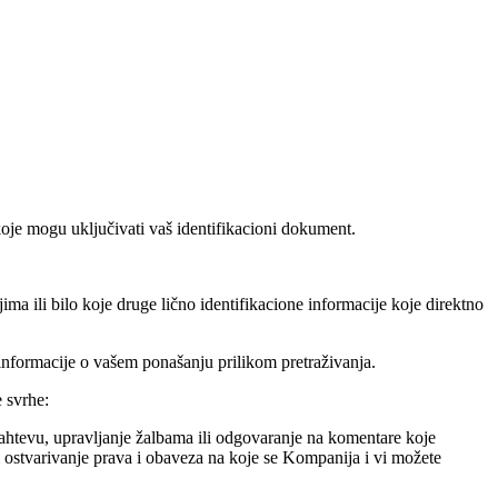
koje mogu uključivati vaš identifikacioni dokument.
ma ili bilo koje druge lično identifikacione informacije koje direktno
 informacije o vašem ponašanju prilikom pretraživanja.
e svrhe:
zahtevu, upravljanje žalbama ili odgovaranje na komentare koje
i ostvarivanje prava i obaveza na koje se Kompanija i vi možete