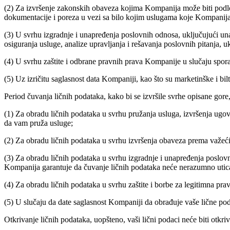
(2) Za izvršenje zakonskih obaveza kojima Kompanija može biti podl
dokumentacije i poreza u vezi sa bilo kojim uslugama koje Kompanij
(3) U svrhu izgradnje i unapređenja poslovnih odnosa, uključujući una
osiguranja usluge, analize upravljanja i rešavanja poslovnih pitanja, u
(4) U svrhu zaštite i odbrane pravnih prava Kompanije u slučaju spor
(5) Uz izričitu saglasnost data Kompaniji, kao što su marketinške i bi
Period čuvanja ličnih podataka, kako bi se izvršile svrhe opisane gor
(1) Za obradu ličnih podataka u svrhu pružanja usluga, izvršenja ug
da vam pruža usluge;
(2) Za obradu ličnih podataka u svrhu izvršenja obaveza prema važ
(3) Za obradu ličnih podataka u svrhu izgradnje i unapređenja poslov
Kompanija garantuje da čuvanje ličnih podataka neće nerazumno uticat
(4) Za obradu ličnih podataka u svrhu zaštite i borbe za legitimna 
(5) U slučaju da date saglasnost Kompaniji da obrađuje vaše lične po
Otkrivanje ličnih podataka, uopšteno, vaši lični podaci neće biti otkr