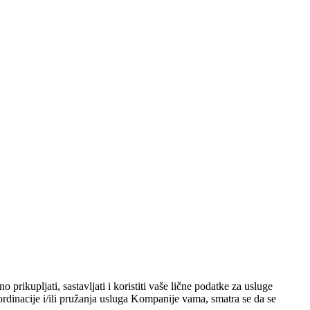
ikupljati, sastavljati i koristiti vaše lične podatke za usluge
dinacije i/ili pružanja usluga Kompanije vama, smatra se da se