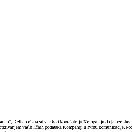
“), želi da obavesti sve koji kontaktiraju Kompaniju da je neophodno pr
tkrivanjem vaših ličnih podataka Kompaniji u svrhu komunikacije, koor