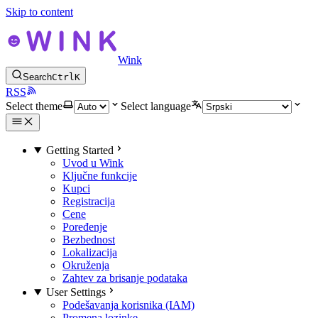
Skip to content
Wink
Search
Ctrl
K
RSS
Select theme
Select language
Getting Started
Uvod u Wink
Ključne funkcije
Kupci
Registracija
Cene
Poređenje
Bezbednost
Lokalizacija
Okruženja
Zahtev za brisanje podataka
User Settings
Podešavanja korisnika (IAM)
Promena lozinke