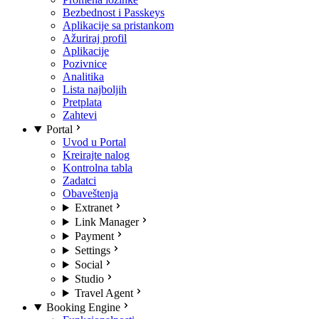
Bezbednost i Passkeys
Aplikacije sa pristankom
Ažuriraj profil
Aplikacije
Pozivnice
Analitika
Lista najboljih
Pretplata
Zahtevi
Portal
Uvod u Portal
Kreirajte nalog
Kontrolna tabla
Zadatci
Obaveštenja
Extranet
Link Manager
Payment
Settings
Social
Studio
Travel Agent
Booking Engine