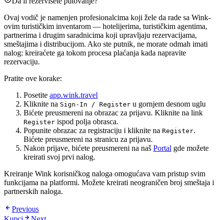
Da li rezervišete putovanje?
Ovaj vodič je namenjen profesionalcima koji žele da rade sa Wink-
ovim turističkim inventarom — hotelijerima, turističkim agentima,
partnerima i drugim saradnicima koji upravljaju rezervacijama,
smeštajima i distribucijom. Ako ste putnik, ne morate odmah imati
nalog: kreiraćete ga tokom procesa plaćanja kada napravite
rezervaciju.
Pratite ove korake:
Posetite
app.wink.travel
Kliknite na
u gornjem desnom uglu
Sign-In / Register
Bićete preusmereni na obrazac za prijavu. Kliknite na link
ispod polja obrasca.
Register
Popunite obrazac za registraciju i kliknite na
.
Register
Bićete preusmereni na stranicu za prijavu.
Nakon prijave, bićete preusmereni na naš
Portal
gde možete
kreirati svoj prvi nalog.
Kreiranje Wink korisničkog naloga omogućava vam pristup svim
funkcijama na platformi. Možete kreirati neograničen broj smeštaja i
partnerskih naloga.
Previous
Kupci
Next