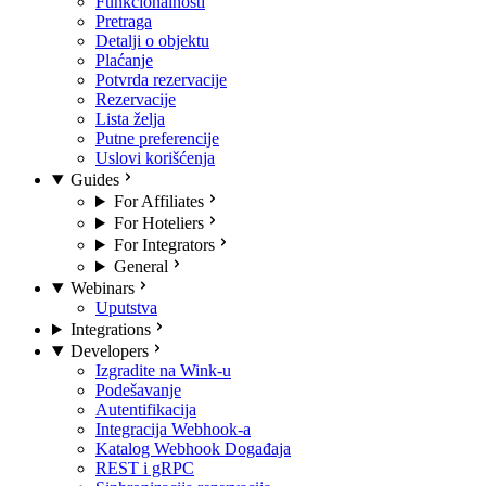
Funkcionalnosti
Pretraga
Detalji o objektu
Plaćanje
Potvrda rezervacije
Rezervacije
Lista želja
Putne preferencije
Uslovi korišćenja
Guides
For Affiliates
For Hoteliers
For Integrators
General
Webinars
Uputstva
Integrations
Developers
Izgradite na Wink-u
Podešavanje
Autentifikacija
Integracija Webhook-a
Katalog Webhook Događaja
REST i gRPC