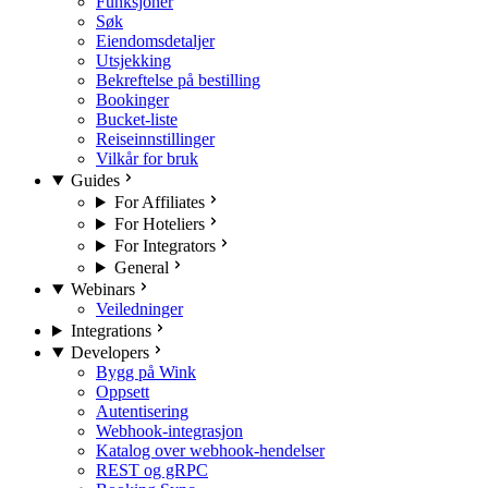
Funksjoner
Søk
Eiendomsdetaljer
Utsjekking
Bekreftelse på bestilling
Bookinger
Bucket-liste
Reiseinnstillinger
Vilkår for bruk
Guides
For Affiliates
For Hoteliers
For Integrators
General
Webinars
Veiledninger
Integrations
Developers
Bygg på Wink
Oppsett
Autentisering
Webhook-integrasjon
Katalog over webhook-hendelser
REST og gRPC