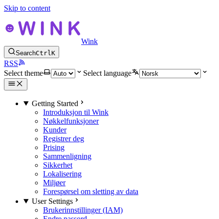
Skip to content
Wink
Search
Ctrl
K
RSS
Select theme
Select language
Getting Started
Introduksjon til Wink
Nøkkelfunksjoner
Kunder
Registrer deg
Prising
Sammenligning
Sikkerhet
Lokalisering
Miljøer
Forespørsel om sletting av data
User Settings
Brukerinnstillinger (IAM)
Endre passord