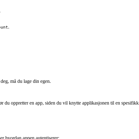
.
.
ount
r deg, må du lage din egen.
r du oppretter en app, siden du vil knytte applikasjonen til en spesifikk
er hvordan appen autentiserer: