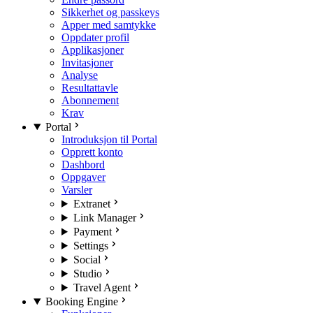
Sikkerhet og passkeys
Apper med samtykke
Oppdater profil
Applikasjoner
Invitasjoner
Analyse
Resultattavle
Abonnement
Krav
Portal
Introduksjon til Portal
Opprett konto
Dashbord
Oppgaver
Varsler
Extranet
Link Manager
Payment
Settings
Social
Studio
Travel Agent
Booking Engine