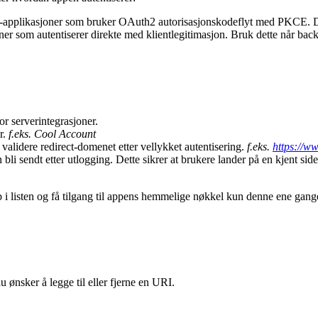
d-applikasjoner som bruker OAuth2 autorisasjonskodeflyt med PKCE. De
ner som autentiserer direkte med klientlegitimasjon. Bruk dette når backe
or serverintegrasjoner.
r.
f.eks. Cool Account
validere redirect-domenet etter vellykket autentisering.
f.eks.
https://w
i sendt etter utlogging. Dette sikrer at brukere lander på en kjent side 
app i listen og få tilgang til appens hemmelige nøkkel kun denne ene gang
 ønsker å legge til eller fjerne en URI.