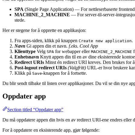
SPA
(Single Page Application) — For nettleserbaserte fronten
MACHINE_2_MACHINE
— For server-til-server-integrasjo
stede.
Her er stegene for å opprette en applikasjon:
Fra apps-siden, klikk på knappen
.
Create new application
Navn
Gi appen din et navn.
f.eks. Cool App
Klienttype
Velg
for webapper eller
f
SPA
MACHINE_2_MACHINE
Enhetsnavn
Knytt appen din til en av dine eksisterende kontoe
Redirect URIs
Minst én redirect URI kreves. Den brukes for å 
Post-logout redirect URIs
(Valgfritt)
URL-er hvor brukere kan bl
Klikk på
-knappen for å fortsette.
Save
Du blir sendt tilbake til listen over applikasjoner. Du vil se din nye 
Oppdater app
Section titled “Oppdater app”
Du må oppdatere appen din hvis en av redirect URI-ene endres eller du
For å oppdatere en eksisterende app, gjør følgende: