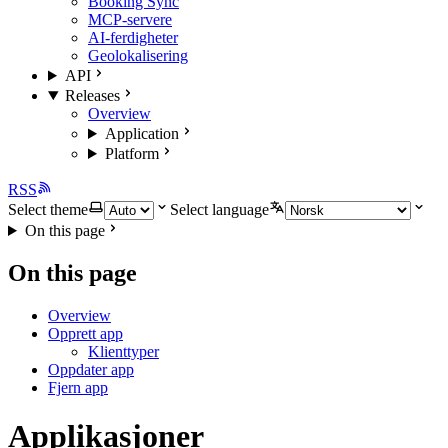
Booking Sync
MCP-servere
AI-ferdigheter
Geolokalisering
API
Releases
Overview
Application
Platform
RSS
Select theme
Select language
On this page
On this page
Overview
Opprett app
Klienttyper
Oppdater app
Fjern app
Applikasjoner