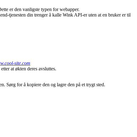
tte er den vanligste typen for webapper.
nd-tjenesten din trenger å kalle Wink API-er uten at en bruker er til
ww.cool-site.com
etter at økten deres avsluttes.
en. Sørg for å kopiere den og lagre den på et trygt sted.