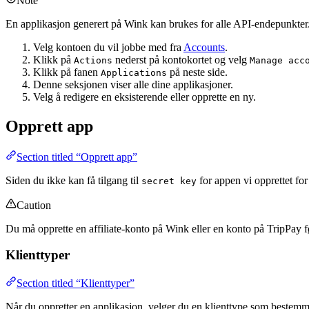
Note
En applikasjon generert på Wink kan brukes for alle API-endepunkter
Velg kontoen du vil jobbe med fra
Accounts
.
Klikk på
nederst på kontokortet og velg
Actions
Manage acc
Klikk på fanen
på neste side.
Applications
Denne seksjonen viser alle dine applikasjoner.
Velg å redigere en eksisterende eller opprette en ny.
Opprett app
Section titled “Opprett app”
Siden du ikke kan få tilgang til
for appen vi opprettet fo
secret key
Caution
Du må opprette en affiliate-konto på Wink eller en konto på TripPay fø
Klienttyper
Section titled “Klienttyper”
Når du oppretter en applikasjon, velger du en klienttype som bestemm