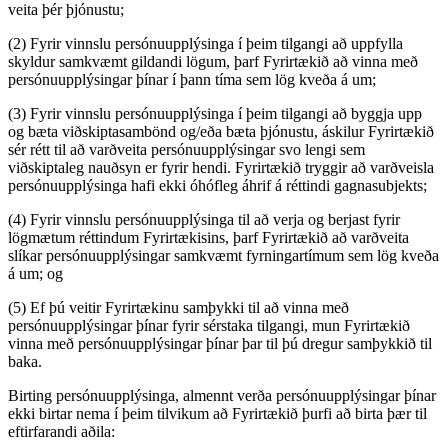
veita þér þjónustu;
(2) Fyrir vinnslu persónuupplýsinga í þeim tilgangi að uppfylla
skyldur samkvæmt gildandi lögum, þarf Fyrirtækið að vinna með
persónuupplýsingar þínar í þann tíma sem lög kveða á um;
(3) Fyrir vinnslu persónuupplýsinga í þeim tilgangi að byggja upp
og bæta viðskiptasambönd og/eða bæta þjónustu, áskilur Fyrirtækið
sér rétt til að varðveita persónuupplýsingar svo lengi sem
viðskiptaleg nauðsyn er fyrir hendi. Fyrirtækið tryggir að varðveisla
persónuupplýsinga hafi ekki óhófleg áhrif á réttindi gagnasubjekts;
(4) Fyrir vinnslu persónuupplýsinga til að verja og berjast fyrir
lögmætum réttindum Fyrirtækisins, þarf Fyrirtækið að varðveita
slíkar persónuupplýsingar samkvæmt fyrningartímum sem lög kveða
á um; og
(5) Ef þú veitir Fyrirtækinu samþykki til að vinna með
persónuupplýsingar þínar fyrir sérstaka tilgangi, mun Fyrirtækið
vinna með persónuupplýsingar þínar þar til þú dregur samþykkið til
baka.
Birting persónuupplýsinga, almennt verða persónuupplýsingar þínar
ekki birtar nema í þeim tilvikum að Fyrirtækið þurfi að birta þær til
eftirfarandi aðila: