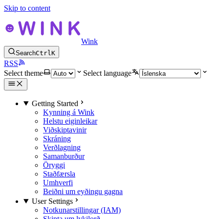
Skip to content
Wink
Search
Ctrl
K
RSS
Select theme
Select language
Getting Started
Kynning á Wink
Helstu eiginleikar
Viðskiptavinir
Skráning
Verðlagning
Samanburður
Öryggi
Staðfærsla
Umhverfi
Beiðni um eyðingu gagna
User Settings
Notkunarstillingar (IAM)
Skipta um lykilorð