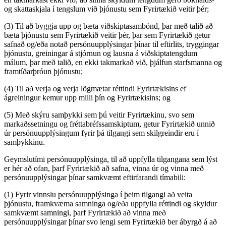
og skattaskjala í tengslum við þjónustu sem Fyrirtækið veitir þér;
(3) Til að byggja upp og bæta viðskiptasambönd, þar með talið að
bæta þjónustu sem Fyrirtækið veitir þér, þar sem Fyrirtækið getur
safnað og/eða notað persónuupplýsingar þínar til eftirlits, tryggingar
þjónustu, greiningar á stjórnun og lausna á viðskiptatengdum
málum, þar með talið, en ekki takmarkað við, þjálfun starfsmanna og
framtíðarþróun þjónustu;
(4) Til að verja og verja lögmætar réttindi Fyrirtækisins ef
ágreiningur kemur upp milli þín og Fyrirtækisins; og
(5) Með skýru samþykki sem þú veitir Fyrirtækinu, svo sem
markaðssetningu og fréttabréfssamskiptum, getur Fyrirtækið unnið
úr persónuupplýsingum fyrir þá tilgangi sem skilgreindir eru í
samþykkinu.
Geymslutími persónuupplýsinga, til að uppfylla tilgangana sem lýst
er hér að ofan, þarf Fyrirtækið að safna, vinna úr og vinna með
persónuupplýsingar þínar samkvæmt eftirfarandi tímabili:
(1) Fyrir vinnslu persónuupplýsinga í þeim tilgangi að veita
þjónustu, framkvæma samninga og/eða uppfylla réttindi og skyldur
samkvæmt samningi, þarf Fyrirtækið að vinna með
persónuupplýsingar þínar svo lengi sem Fyrirtækið ber ábyrgð á að