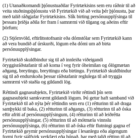
(1) Utanaðkomandi þjónustuaðilar Fyrirtækisins sem eru ráðnir til að
veita stuðningsþjónustu við Fyrirtækið við að veita þér þjónustu, þar
með talið ráðgjafar Fyrirtækisins. Slík birting persónuupplýsinga til
þessara þriðja aðila fer fram í samræmi við tilgang og aðeins eftir
þörfum;
(2) Stjórnvöld, eftirlitsstofnanir eða dómstólar sem Fyrirtækið kann
að vera bundið af úrskurði, lögum eða dómi um að birta
persónuupplýsingar.
Fyrirtækið skuldbindur sig til að innleiða viðeigandi
öryggisráðstafanir til að koma í veg fyrir óheimilan og ólögmætan
aðgang, breytingu, breyttingu eða birtingu. Fyrirtækið skuldbindur
sig til að endurskoða þessar ráðstafanir reglulega til að tryggja
samræmi við staðla og gildandi lög.
Réttindi gagnasubjekts, Fyrirtækið virðir réttindi þín sem
gagnasubjekt samkvæmt gildandi lögum. Þú getur haft samband við
Fyrirtækið til að nýta þér réttindin sem eru (1) rétturinn til að draga
samþykki til baka, (2) rétturinn til aðgangs, (3) rétturinn til að óska
eftir afriti af persónuupplýsingum, (4) rétturinn til að leiðrétta
persónuupplýsingar, (5) rétturinn til að mótmæla vinnslu
persónuupplýsinga, (6) rétturinn til að óska eftir flutningi gagna ef
Fyrirtækið geymir persónuupplýsingar í lesanlegu eða algengum
formi fyrir sjálfvirk verkfæri eða búnað, þar með talið réttinn til að