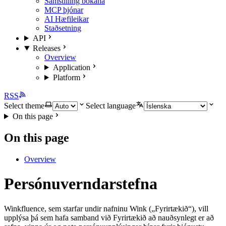
Samstilling bókana
MCP þjónar
AI Hæfileikar
Staðsetning
API
Releases
Overview
Application
Platform
RSS
Select theme
Select language
On this page
On this page
Overview
Persónuverndarstefna
Winkfluence, sem starfar undir nafninu Wink („Fyrirtækið“), vill
upplýsa þá sem hafa samband við Fyrirtækið að nauðsynlegt er að