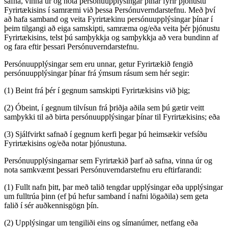
safna, vinna úr og nota persónuupplýsingar þínar fyrir þjónustu
Fyrirtækisins í samræmi við þessa Persónuverndarstefnu. Með því
að hafa samband og veita Fyrirtækinu persónuupplýsingar þínar í
þeim tilgangi að eiga samskipti, samræma og/eða veita þér þjónustu
Fyrirtækisins, telst þú samþykkja og samþykkja að vera bundinn af
og fara eftir þessari Persónuverndarstefnu.
Persónuupplýsingar sem eru unnar, getur Fyrirtækið fengið
persónuupplýsingar þínar frá ýmsum rásum sem hér segir:
(1) Beint frá þér í gegnum samskipti Fyrirtækisins við þig;
(2) Óbeint, í gegnum tilvísun frá þriðja aðila sem þú gætir veitt
samþykki til að birta persónuupplýsingar þínar til Fyrirtækisins; eða
(3) Sjálfvirkt safnað í gegnum kerfi þegar þú heimsækir vefsíðu
Fyrirtækisins og/eða notar þjónustuna.
Persónuupplýsingarnar sem Fyrirtækið þarf að safna, vinna úr og
nota samkvæmt þessari Persónuverndarstefnu eru eftirfarandi:
(1) Fullt nafn þitt, þar með talið tengdar upplýsingar eða upplýsingar
um fulltrúa þinn (ef þú hefur samband í nafni lögaðila) sem geta
falið í sér auðkennisgögn þín.
(2) Upplýsingar um tengiliði eins og símanúmer, netfang eða