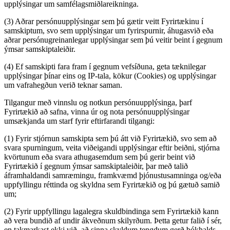
upplýsingar um samfélagsmiðlareikninga.
(3) Aðrar persónuupplýsingar sem þú gætir veitt Fyrirtækinu í
samskiptum, svo sem upplýsingar um fyrirspurnir, áhugasvið eða
aðrar persónugreinanlegar upplýsingar sem þú veitir beint í gegnum
ýmsar samskiptaleiðir.
(4) Ef samskipti fara fram í gegnum vefsíðuna, geta tæknilegar
upplýsingar þínar eins og IP-tala, kökur (Cookies) og upplýsingar
um vafrahegðun verið teknar saman.
Tilgangur með vinnslu og notkun persónuupplýsinga, þarf
Fyrirtækið að safna, vinna úr og nota persónuupplýsingar
umsækjanda um starf fyrir eftirfarandi tilgangi:
(1) Fyrir stjórnun samskipta sem þú átt við Fyrirtækið, svo sem að
svara spurningum, veita viðeigandi upplýsingar eftir beiðni, stjórna
kvörtunum eða svara athugasemdum sem þú gerir beint við
Fyrirtækið í gegnum ýmsar samskiptaleiðir, þar með talið
áframhaldandi samræmingu, framkvæmd þjónustusamninga og/eða
uppfyllingu réttinda og skyldna sem Fyrirtækið og þú gætuð samið
um;
(2) Fyrir uppfyllingu lagalegra skuldbindinga sem Fyrirtækið kann
að vera bundið af undir ákveðnum skilyrðum. Þetta getur falið í sér,
en takmarkast ekki við, að sinna skyldum tengdum gerð bókhalds-