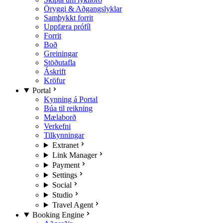
Öryggi & Aðgangslyklar
Samþykkt forrit
Uppfæra prófíl
Forrit
Boð
Greiningar
Stöðutafla
Áskrift
Kröfur
Portal
Kynning á Portal
Búa til reikning
Mælaborð
Verkefni
Tilkynningar
Extranet
Link Manager
Payment
Settings
Social
Studio
Travel Agent
Booking Engine