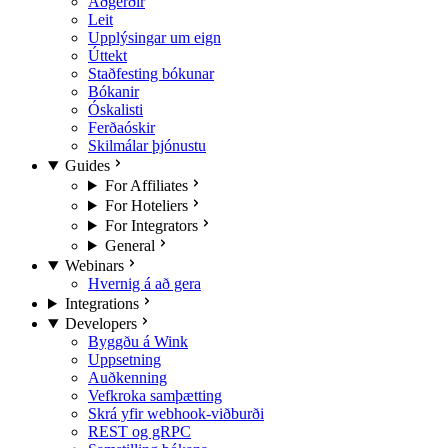
Aðgerðir
Leit
Upplýsingar um eign
Úttekt
Staðfesting bókunar
Bókanir
Óskalisti
Ferðaóskir
Skilmálar þjónustu
Guides
For Affiliates
For Hoteliers
For Integrators
General
Webinars
Hvernig á að gera
Integrations
Developers
Byggðu á Wink
Uppsetning
Auðkenning
Vefkroka samþætting
Skrá yfir webhook-viðburði
REST og gRPC