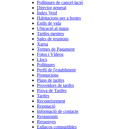
Polítiques de cancel·lació
Director general
Índex Verd
Habitacions per a hostes
Estils de vida
Ubicació al mapa
Tarifes mestres
Sales de reunions
Xarxa
Termes de Pagament
Fotos i Vídeos
Llocs
Polítiques
Perfil de l'establiment
Promocions
Plans de tarifes
Proveïdors de tarifes
Prova de Tarifes
Tarifes
Reconeixement
Reputació
Informació de contacte
Restaurants
Ressenyes
Enllaços compartibles