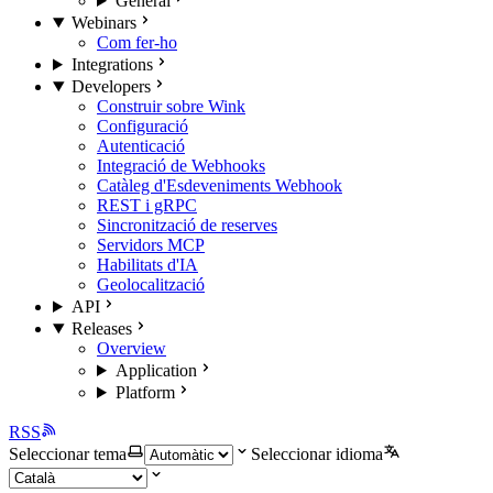
General
Webinars
Com fer-ho
Integrations
Developers
Construir sobre Wink
Configuració
Autenticació
Integració de Webhooks
Catàleg d'Esdeveniments Webhook
REST i gRPC
Sincronització de reserves
Servidors MCP
Habilitats d'IA
Geolocalització
API
Releases
Overview
Application
Platform
RSS
Seleccionar tema
Seleccionar idioma