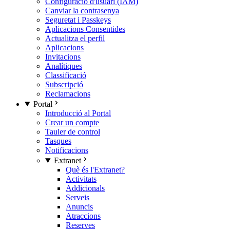
Configuració d'usuari (IAM)
Canviar la contrasenya
Seguretat i Passkeys
Aplicacions Consentides
Actualitza el perfil
Aplicacions
Invitacions
Analítiques
Classificació
Subscripció
Reclamacions
Portal
Introducció al Portal
Crear un compte
Tauler de control
Tasques
Notificacions
Extranet
Què és l'Extranet?
Activitats
Addicionals
Serveis
Anuncis
Atraccions
Reserves