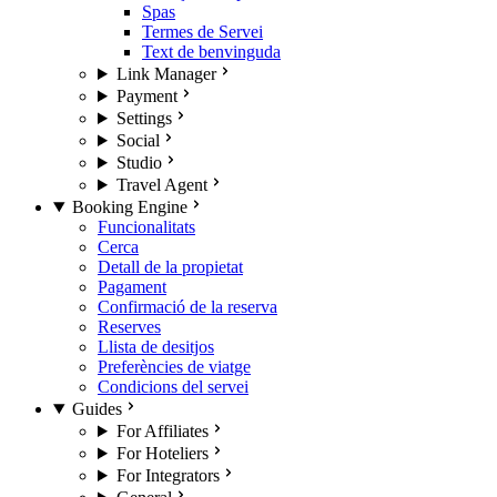
Spas
Termes de Servei
Text de benvinguda
Link Manager
Payment
Settings
Social
Studio
Travel Agent
Booking Engine
Funcionalitats
Cerca
Detall de la propietat
Pagament
Confirmació de la reserva
Reserves
Llista de desitjos
Preferències de viatge
Condicions del servei
Guides
For Affiliates
For Hoteliers
For Integrators